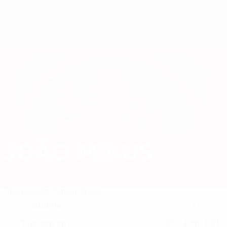
Direkt
zum
Hauptinhalt
Futsal-EURO
JOÃO MIKUS
João Mikus Stat. 2026
Tschechien
Überblick
Statistiken
Spiele
Stürmer
3
POSITION
NATIONALTEAM-NUMMER
Tschechien
23.2.1999 (27)
LAND
GEBURTSDATUM