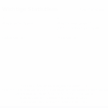
Wichtige Statistiken
Alle Statistiken
3
8
Absolvierte Spiele
Abschlüsse gesamt
2,67 im Schnitt pro Spiel
0
0
Gelbe Karten
Rote Karten
* Bis auf Weiteres ausgeschlossen. <a
href='https://de.uefa.com/insideuefa/mediaservices/medi
148df89ea5e1-8fa63590fb30-1000--fifa-uefa-
suspendieren-russische-vereine-und-
nationalmannschaft/'>Mehr hier</a>