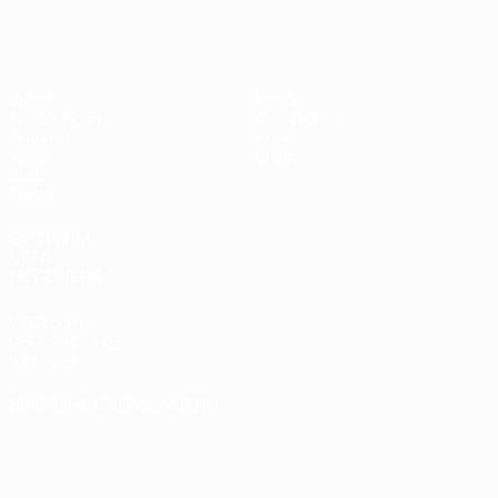
Futsal-EURO
Spiele
News
Auslosungen
Geschichte
Gruppen
Über
Video
Shop
Stat.
Teams
SEITEN IM
UEFA-
NETZWERK
UEFA.com
UEFA-Stiftung
für Kinder
SPRACHE &AUML;NDERN
Deutsch
English
Français
Deutsch
Русский
Español
Italiano
Português