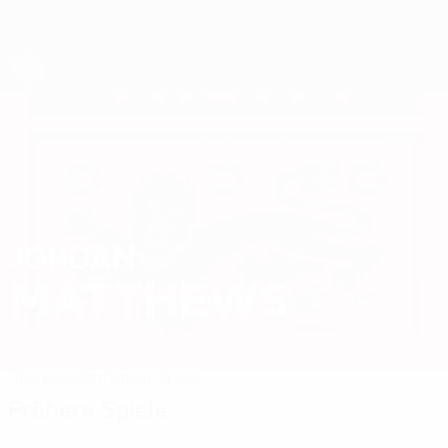
Direkt
zum
Hauptinhalt
Futsal-EURO
JORDAN
Jordan Matthews Stat. 2026
MATTHEWS
England
Überblick
Statistiken
Spiele
Frühere Spiele