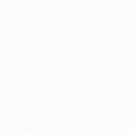
SEITEN IM
UEFA-
NETZWERK
UEFA.com
UEFA-Stiftung
für Kinder
SPRACHE &AUML;NDERN
Deutsch
English
Français
Deutsch
Русский
Español
Italiano
Português
Datenschutz
Nutzungsbedingungen
Cookie-Politik
Datenschutzeinstellungen
© 1998-2026 UEFA. Alle Rechte vorbehalten