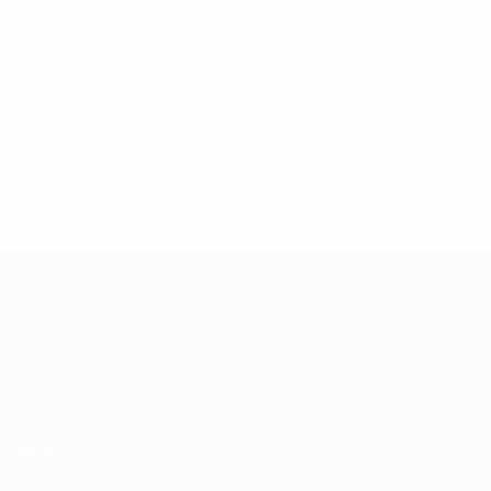
* Bis auf Weiteres ausgeschlossen. <a
href='https://de.uefa.com/insideuefa/mediaservices/medi
148df89ea5e1-8fa63590fb30-1000--fifa-uefa-
suspendieren-russische-vereine-und-
nationalmannschaft/'>Mehr hier</a>
Futsal-EURO
Spiele
News
Auslosungen
Geschichte
Gruppen
Über
Video
Shop
Stat.
Teams