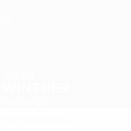
Direkt
zum
Hauptinhalt
Futsal-EURO
RUBEN
Ruben Winther Stat. 2026
WINTHER
Dänemark
Hjørring
Überblick
Statistiken
Spiele
Wichtige Statistiken
3
1