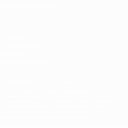
SPRACHE &AUML;NDERN
Deutsch
English
Français
Deutsch
Русский
Español
Italiano
Português
Datenschutz
Nutzungsbedingungen
Cookie-Politik
Datenschutzeinstellungen
© 1998-2026 UEFA. Alle Rechte vorbehalten
Der Name UEFA, das UEFA-Logo und alle Marken von UEFA-
Wettbewerben sind geschützte Marken und/oder von der UEFA
urheberrechtlich geschützt. Sie dürfen nicht für kommerzielle
Zwecke verwendet werden. Mit der Verwendung von UEFA.com
erklären Sie sich mit den Nutzungsbedingungen und der
Datenschutzpolitik für die Website einverstanden.