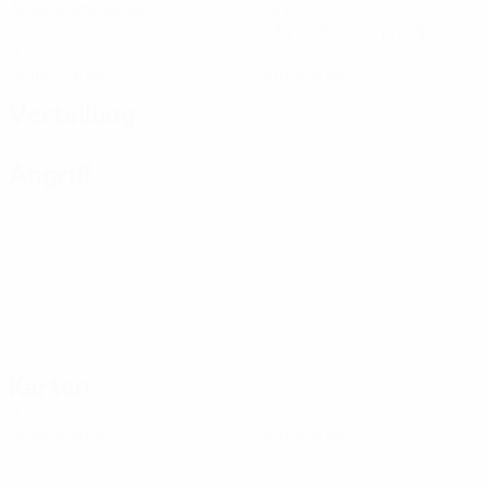
Absolvierte Spiele
Tore
0,34 im Schnitt pro Spiel
0
0
Gelbe Karten
Rote Karten
Verteilung
Angriff
Karten
0
0
Gelbe Karten
Rote Karten