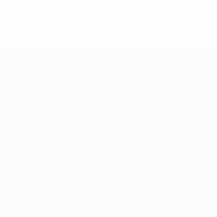
* Bis auf Weiteres ausgeschlossen. <a
href='https://de.uefa.com/insideuefa/mediaservices/medi
148df89ea5e1-8fa63590fb30-1000--fifa-uefa-
suspendieren-russische-vereine-und-
nationalmannschaft/'>Mehr hier</a>
Futsal-EURO
Spiele
News
Auslosungen
Geschichte
Gruppen
Über
Video
Shop
Stat.
Teams
SEITEN IM
UEFA-
NETZWERK
UEFA.com
UEFA-Stiftung
für Kinder