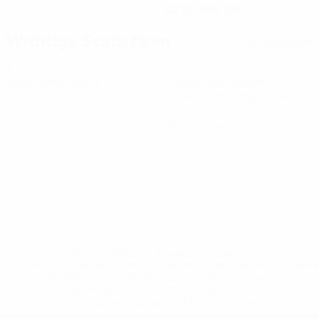
02.12.1996 (29)
Wichtige Statistiken
Alle Statistiken
4
1
Absolvierte Spiele
Abschlüsse gesamt
0,25 im Schnitt pro Spiel
0
0
Gelbe Karten
Rote Karten
* Bis auf Weiteres ausgeschlossen. <a
href='https://de.uefa.com/insideuefa/mediaservices/medi
148df89ea5e1-8fa63590fb30-1000--fifa-uefa-
suspendieren-russische-vereine-und-
nationalmannschaft/'>Mehr hier</a>