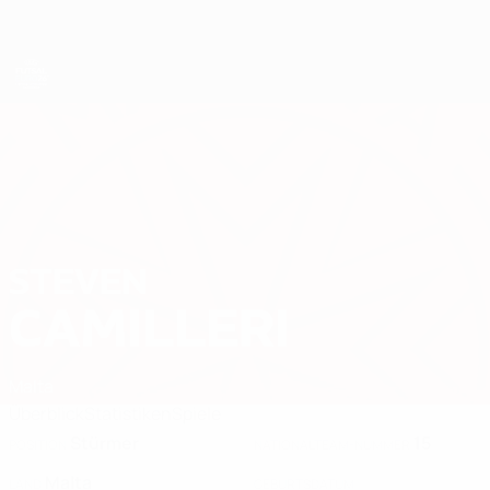
Direkt
zum
Hauptinhalt
Futsal-EURO
STEVEN
Steven Camilleri Stat. 2026
CAMILLERI
Malta
Überblick
Statistiken
Spiele
Stürmer
15
POSITION
NATIONALTEAM-NUMMER
Malta
LAND
GEBURTSDATUM