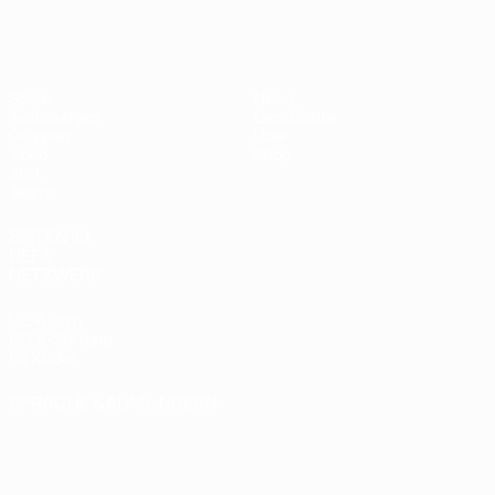
Futsal-EURO
Spiele
News
Auslosungen
Geschichte
Gruppen
Über
Video
Shop
Stat.
Teams
SEITEN IM
UEFA-
NETZWERK
UEFA.com
UEFA-Stiftung
für Kinder
SPRACHE &AUML;NDERN
Deutsch
English
Français
Deutsch
Русский
Español
Italiano
Português