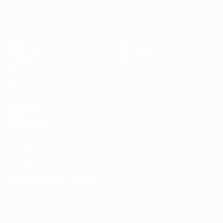
Futsal-EURO
Spiele
News
Auslosungen
Geschichte
Gruppen
Über
Video
Shop
Stat.
Teams
SEITEN IM
UEFA-
NETZWERK
UEFA.com
UEFA-Stiftung
für Kinder
SPRACHE &AUML;NDERN
Deutsch
English
Français
Deutsch
Русский
Español
Italiano
Português