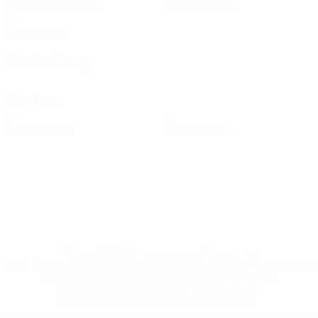
Absolvierte Spiele
Gelbe Karten
0
Rote Karten
Verteilung
Karten
0
0
Gelbe Karten
Rote Karten
* Bis auf Weiteres ausgeschlossen. <a
href='https://de.uefa.com/insideuefa/mediaservices/medi
148df89ea5e1-8fa63590fb30-1000--fifa-uefa-
suspendieren-russische-vereine-und-
nationalmannschaft/'>Mehr hier</a>