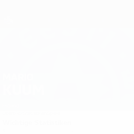
Direkt
zum
Hauptinhalt
Futsal-EURO
MARIO
Mario Kuum Stat. 2026
KUUM
Estland
Überblick
Statistiken
Spiele
Wichtige Statistiken
3
0