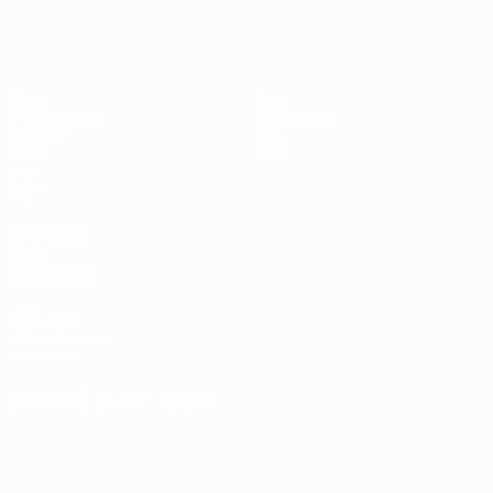
Futsal-EURO
Spiele
News
Auslosungen
Geschichte
Gruppen
Über
Video
Shop
Stat.
Teams
SEITEN IM
UEFA-
NETZWERK
UEFA.com
UEFA-Stiftung
für Kinder
SPRACHE &AUML;NDERN
Deutsch
English
Français
Deutsch
Русский
Español
Italiano
Português