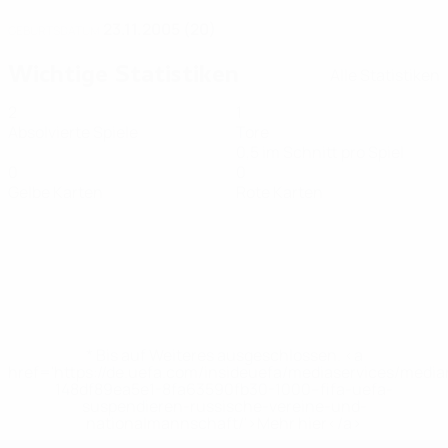
23.11.2005 (20)
GEBURTSDATUM
Wichtige Statistiken
Alle Statistiken
2
1
Absolvierte Spiele
Tore
0,5 im Schnitt pro Spiel
0
0
Gelbe Karten
Rote Karten
* Bis auf Weiteres ausgeschlossen. <a
href='https://de.uefa.com/insideuefa/mediaservices/medi
148df89ea5e1-8fa63590fb30-1000--fifa-uefa-
suspendieren-russische-vereine-und-
nationalmannschaft/'>Mehr hier</a>