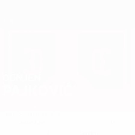
Direkt
zum
Hauptinhalt
Futsal-EURO
OGNJEN
Ognjen Pajković Stat. 2026
PAJKOVIĆ
Serbien
FON Banjica
Überblick
Statistiken
Spiele
Verteidiger
17
POSITION
KLUB-RÜCKENNUMMER
9
Serbien
NATIONALTEAM-NUMMER
LAND