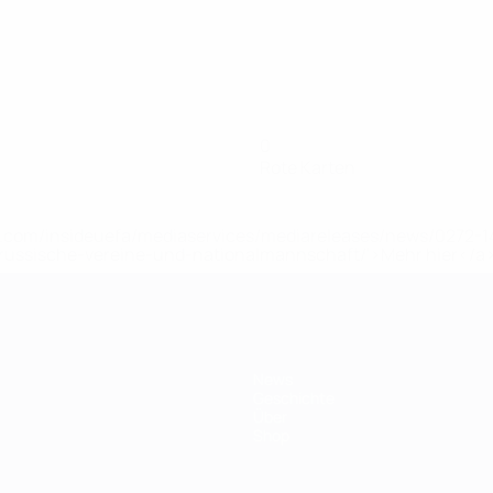
0
Rote Karten
uefa.com/insideuefa/mediaservices/mediareleases/news/0272
russische-vereine-und-nationalmannschaft/'>Mehr hier</a
News
Geschichte
Über
Shop