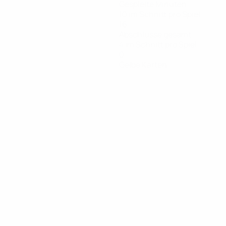
Gespielte Minuten
10 im Schnitt pro Spiel
16
Abschlüsse gesamt
4 im Schnitt pro Spiel
0
Gelbe Karten