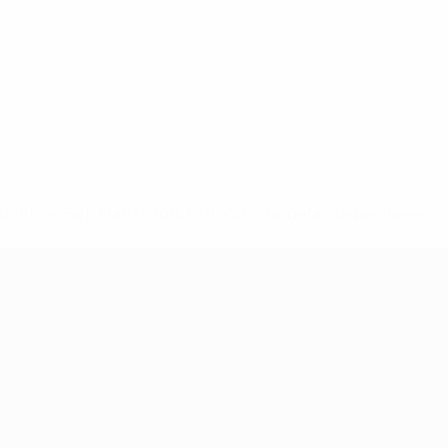
-148df89ea5e1-8fa63590fb30-1000--fifa-uefa-suspendieren-
>