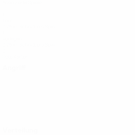
Absolvierte Spiele
1
Tore
0,25 im Schnitt pro Spiel
1
Vorlagen
0,25 im Schnitt pro Spiel
0
Rote Karten
Angriff
Verteilung