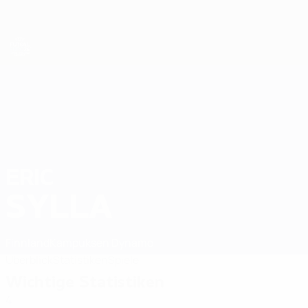
Direkt
zum
Hauptinhalt
Futsal-EURO
ERIC
Eric Sylla Stat. 2026
SYLLA
Finnland
Kampuksen Dynamo
Überblick
Statistiken
Spiele
Wichtige Statistiken
4