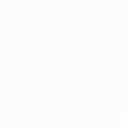
SEITEN IM UEFA-NETZWERK
UEFA.com
UEFA-Stiftung für Kinder
SPRACHE &AUML;NDERN
Deutsch
English
Français
Deutsch
Русский
Español
Italiano
Datenschutz
Nutzungsbedingungen
Cookie-Politik
Datenschutzeinstellungen
© 1998-2026 UEFA. Alle Rechte vorbehalten
Der Name UEFA, das UEFA-Logo und alle Marken von UEFA-Wettbewerb
werden. Mit der Verwendung von UEFA.com erklären Sie sich mit den