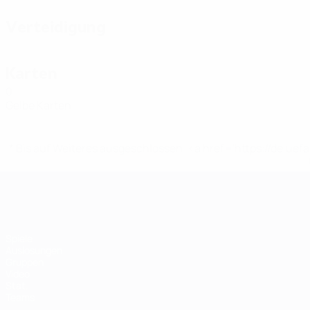
Verteidigung
Karten
0
Gelbe Karten
* Bis auf Weiteres ausgeschlossen. <a href='https://de.
Futsal-EURO
Spiele
Auslosungen
Gruppen
Video
Stat.
Teams