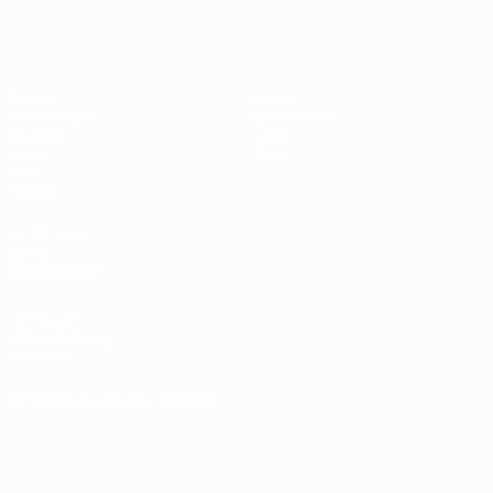
Futsal-EURO
Spiele
News
Auslosungen
Geschichte
Gruppen
Über
Video
Shop
Stat.
Teams
SEITEN IM
UEFA-
NETZWERK
UEFA.com
UEFA-Stiftung
für Kinder
SPRACHE &AUML;NDERN
Deutsch
English
Français
Deutsch
Русский
Español
Italiano
Português