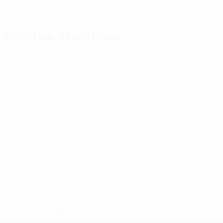
14.8.2005 (20)
GEBURTSDATUM
Wichtige Statistiken
Alle Statistiken
2
0
Absolvierte Spiele
Gelbe Karten
0
Rote Karten
* Bis auf Weiteres ausgeschlossen. <a
href='https://de.uefa.com/insideuefa/mediaservices/medi
148df89ea5e1-8fa63590fb30-1000--fifa-uefa-
suspendieren-russische-vereine-und-
nationalmannschaft/'>Mehr hier</a>