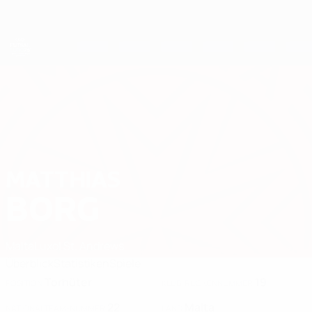
Direkt
zum
Hauptinhalt
Futsal-EURO
MATTHIAS
Matthias Borg Stat. 2026
BORG
Malta
Luxol St. Andrews
Überblick
Statistiken
Spiele
Torhüter
19
POSITION
KLUB-RÜCKENNUMMER
22
Malta
NATIONALTEAM-NUMMER
LAND