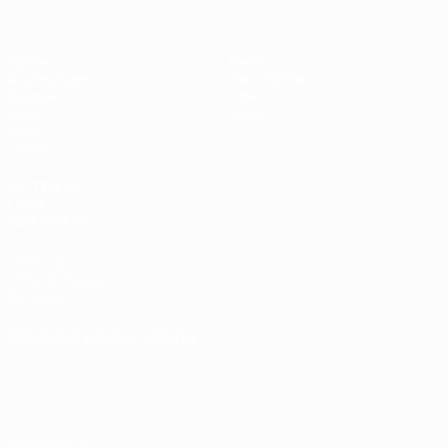
Spiele
News
Auslosungen
Geschichte
Gruppen
Über
Video
Shop
Stat.
Teams
SEITEN IM
UEFA-
NETZWERK
UEFA.com
UEFA-Stiftung
für Kinder
SPRACHE &AUML;NDERN
Deutsch
English
Français
Deutsch
Русский
Español
Italiano
Português
Datenschutz