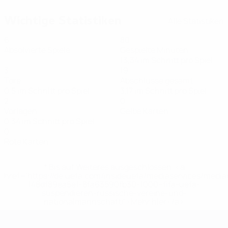
Wichtige Statistiken
Alle Statistiken
6
80
Absolvierte Spiele
Gespielte Minuten
13,34 im Schnitt pro Spiel
3
19
Tore
Abschlüsse gesamt
0,5 im Schnitt pro Spiel
3,17 im Schnitt pro Spiel
2
0
Vorlagen
Gelbe Karten
0,34 im Schnitt pro Spiel
0
Rote Karten
* Bis auf Weiteres ausgeschlossen. <a
href='https://de.uefa.com/insideuefa/mediaservices/medi
148df89ea5e1-8fa63590fb30-1000--fifa-uefa-
suspendieren-russische-vereine-und-
nationalmannschaft/'>Mehr hier</a>
Futsal-EURO