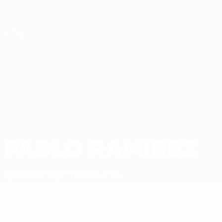
Direkt
zum
Hauptinhalt
Futsal-EURO
PABLO RAMIREZ
Pablo Ramirez Stat. 2026
Spanien
Cartagena Costa Cálida
Überblick
Statistiken
Spiele
Features
Stürmer
9
POSITION
TRIKOTNUMMER
Spanien
25.2.2001 (25)
LAND
GEBURTSDATUM