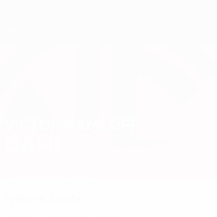
Direkt
zum
Hauptinhalt
Futsal-EURO
VICTOR RAMLØFF
Victor Ramløff Dahl Stat. 2026
DAHL
Norwegen
Utleira
Überblick
Statistiken
Spiele
Frühere Spiele