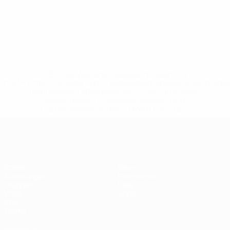
* Bis auf Weiteres ausgeschlossen. <a
href='https://de.uefa.com/insideuefa/mediaservices/medi
148df89ea5e1-8fa63590fb30-1000--fifa-uefa-
suspendieren-russische-vereine-und-
nationalmannschaft/'>Mehr hier</a>
Futsal-EURO
Spiele
News
Auslosungen
Geschichte
Gruppen
Über
Video
Shop
Stat.
Teams