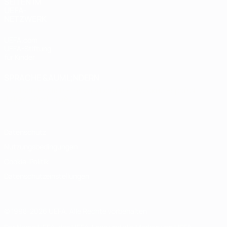
SEITEN IM
UEFA-
NETZWERK
UEFA.com
UEFA-Stiftung
für Kinder
SPRACHE &AUML;NDERN
Deutsch
English
Français
Deutsch
Русский
Español
Italiano
Português
Datenschutz
Nutzungsbedingungen
Cookie-Politik
Datenschutzeinstellungen
© 1998-2026 UEFA. Alle Rechte vorbehalten