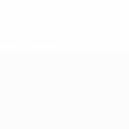
-148df89ea5e1-8fa63590fb30-1000--fifa-uefa-suspendieren-
>