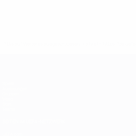
* Bis auf Weiteres ausgeschlossen. <a href='https://de.
Futsal-EURO
Spiele
Auslosungen
Gruppen
Video
Stat.
Teams
SEITEN IM UEFA-NETZWERK
UEFA.com