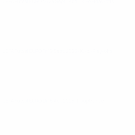
UEFA Futsal EURO
Mi 24 Sept. 2025
· K.-o.-Play-offs
UEFA Futsal EURO
Fr 19 Sept. 2025
· K.-o.-Play-offs
UEFA Futsal EURO
Di 15 Apr. 2025
· Hauptrunde