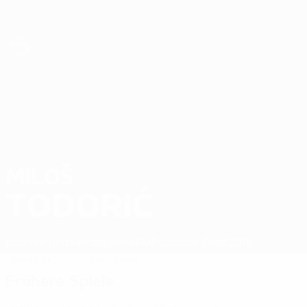
Direkt
zum
Hauptinhalt
Futsal-EURO
MILOŠ
Miloš Todorić Stat. 2026
TODORIĆ
Bosnien und Herzegowina
KMF Loznica-Grad 2018
Überblick
Statistiken
Spiele
Frühere Spiele