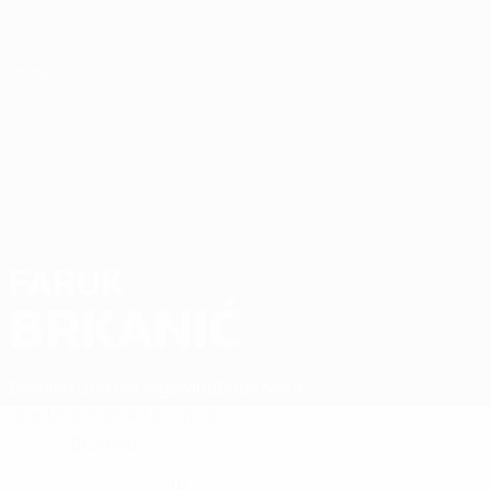
Direkt
zum
Hauptinhalt
Futsal-EURO
FARUK
Faruk Brkanić Stat. 2026
BRKANIĆ
Bosnien und Herzegowina
Buba Mara
Überblick
Statistiken
Spiele
Stürmer
POSITION
16
NATIONALTEAM-NUMMER