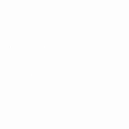
Spiele
Auslosungen
Gruppen
Video
Stat.
Teams
SEITEN IM UEFA-NETZWERK
UEFA.com
UEFA-Stiftung für Kinder
SPRACHE &AUML;NDERN
Deutsch
English
Français
Deutsch
Русский
Español
Italiano
Datenschutz
Nutzungsbedingungen
Cookie-Politik
Datenschutzeinstellungen