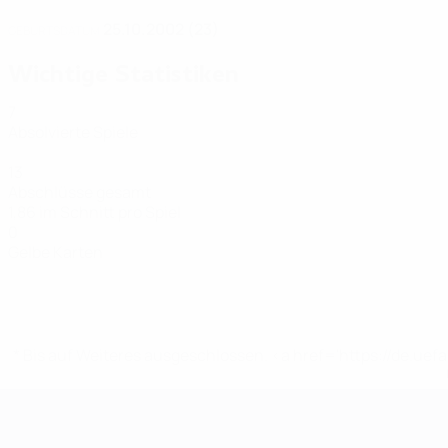
25.10.2002 (23)
GEBURTSDATUM
Wichtige Statistiken
7
Absolvierte Spiele
13
Abschlüsse gesamt
1,86 im Schnitt pro Spiel
0
Gelbe Karten
* Bis auf Weiteres ausgeschlossen. <a href='https://de.
Futsal-EURO