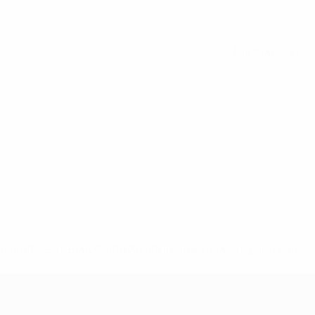
Alle Statistiken
-148df89ea5e1-8fa63590fb30-1000--fifa-uefa-suspendieren-
>