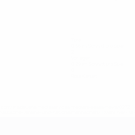
4
Tore
0,58 im Schnitt pro Spiel
2
Vorlagen
0,29 im Schnitt pro Spiel
0
Rote Karten
uefa.com/insideuefa/mediaservices/mediareleases/news/0272
russische-vereine-und-nationalmannschaft/'>Mehr hier</a