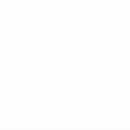
Wichtige Statistiken
Alle Statistiken
6
120
Absolvierte Spiele
Gespielte Minuten
20 im Schnitt pro Spiel
3
0
Tore
Gelbe Karten
0,5 im Schnitt pro Spiel
0
Rote Karten
* Bis auf Weiteres ausgeschlossen. <a
href='https://de.uefa.com/insideuefa/mediaservices/medi
148df89ea5e1-8fa63590fb30-1000--fifa-uefa-
suspendieren-russische-vereine-und-
nationalmannschaft/'>Mehr hier</a>