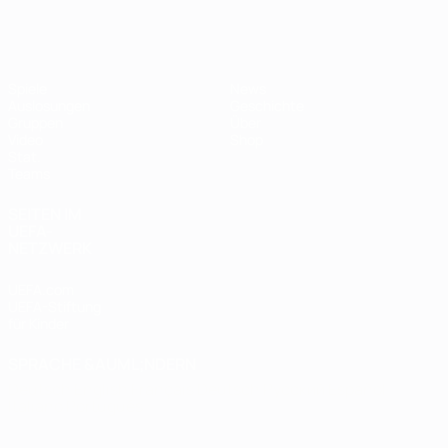
Futsal-EURO
Spiele
News
Auslosungen
Geschichte
Gruppen
Über
Video
Shop
Stat.
Teams
SEITEN IM
UEFA-
NETZWERK
UEFA.com
UEFA-Stiftung
für Kinder
SPRACHE &AUML;NDERN
Deutsch
English
Français
Deutsch
Русский
Español
Italiano
Português