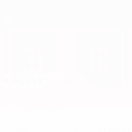
Direkt
zum
Hauptinhalt
Futsal-EURO
ALEKSANDAR
Aleksandar Tomić Stat. 2026
TOMIĆ
Serbien
Überblick
Statistiken
Spiele
Verteidiger
14
POSITION
NATIONALTEAM-NUMMER
Serbien
09.6.2002 (24)
LAND
GEBURTSDATUM