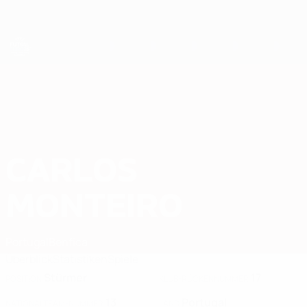
Direkt
zum
Hauptinhalt
Futsal-EURO
CARLOS
Carlos Monteiro Stat. 2026
MONTEIRO
Portugal
Benfica
Überblick
Statistiken
Spiele
Stürmer
17
POSITION
KLUB-RÜCKENNUMMER
13
Portugal
NATIONALTEAM-NUMMER
LAND