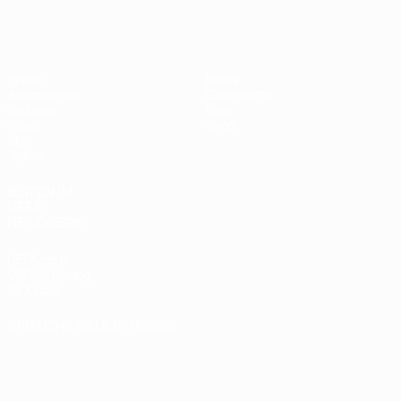
Futsal-EURO
Spiele
News
Auslosungen
Geschichte
Gruppen
Über
Video
Shop
Stat.
Teams
SEITEN IM
UEFA-
NETZWERK
UEFA.com
UEFA-Stiftung
für Kinder
SPRACHE &AUML;NDERN
Deutsch
English
Français
Deutsch
Русский
Español
Italiano
Português