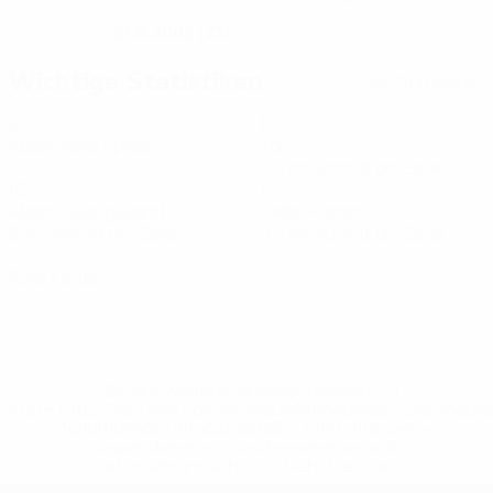
21.8.2002 (23)
GEBURTSDATUM
Wichtige Statistiken
Alle Statistiken
2
1
Absolvierte Spiele
Tore
0,5 im Schnitt pro Spiel
10
1
Abschlüsse gesamt
Gelbe Karten
5 im Schnitt pro Spiel
0,5 im Schnitt pro Spiel
0
Rote Karten
* Bis auf Weiteres ausgeschlossen. <a
href='https://de.uefa.com/insideuefa/mediaservices/medi
148df89ea5e1-8fa63590fb30-1000--fifa-uefa-
suspendieren-russische-vereine-und-
nationalmannschaft/'>Mehr hier</a>