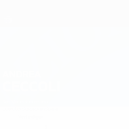
Direkt
zum
Hauptinhalt
Futsal-EURO
ANDREA
Andrea Ceccoli Stat. 2026
CECCOLI
San Marino
Fiorentino
Überblick
Statistiken
Spiele
Verteidiger
POSITION
3
NATIONALTEAM-NUMMER