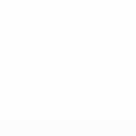
22.9.1993 (32)
GEBURTSDATUM
Wichtige Statistiken
3
Absolvierte Spiele
0
Rote Karten
* Bis auf Weiteres ausgeschlossen. <a href='https://de.
Futsal-EURO