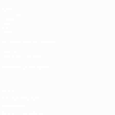
Spiele
Auslosungen
Gruppen
Video
Stat.
Teams
SEITEN IM UEFA-NETZWERK
UEFA.com
UEFA-Stiftung für Kinder
SPRACHE &AUML;NDERN
Deutsch
English
Français
Deutsch
Русский
Español
Italiano
Datenschutz
Nutzungsbedingungen
Cookie-Politik
Datenschutzeinstellungen