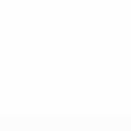
Alle Statistiken
-148df89ea5e1-8fa63590fb30-1000--fifa-uefa-suspendieren-
>