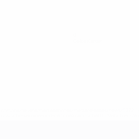
0
Gelbe Karten
uefa.com/insideuefa/mediaservices/mediareleases/news/0272
russische-vereine-und-nationalmannschaft/'>Mehr hier</a