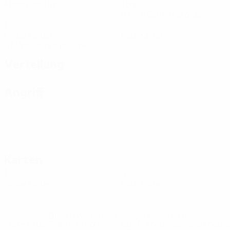
Absolvierte Spiele
Tore
0,17 im Schnitt pro Spiel
1
0
Gelbe Karten
Rote Karten
0,17 im Schnitt pro Spiel
Verteilung
Angriff
Karten
1
0
Gelbe Karten
Rote Karten
* Bis auf Weiteres ausgeschlossen. <a
href='https://de.uefa.com/insideuefa/mediaservices/medi