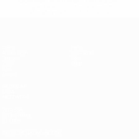
148df89ea5e1-8fa63590fb30-1000--fifa-uefa-
suspendieren-russische-vereine-und-
nationalmannschaft/'>Mehr hier</a>
Futsal-EURO
Spiele
News
Auslosungen
Geschichte
Gruppen
Über
Video
Shop
Stat.
Teams
SEITEN IM
UEFA-
NETZWERK
UEFA.com
UEFA-Stiftung
für Kinder
SPRACHE &AUML;NDERN