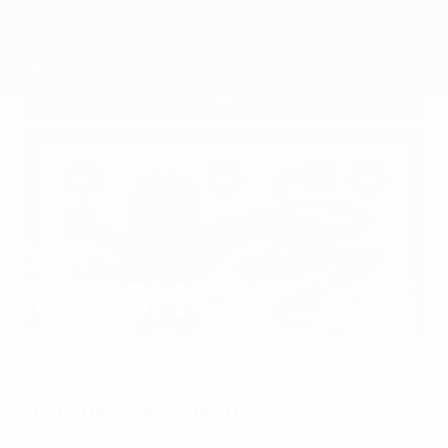
Direkt
zum
Hauptinhalt
Futsal-EURO
RYAN
Ryan Walsh Stat. 2026
WALSH
England
Bloomsbury
Überblick
Statistiken
Spiele
Wichtige Statistiken
6
1