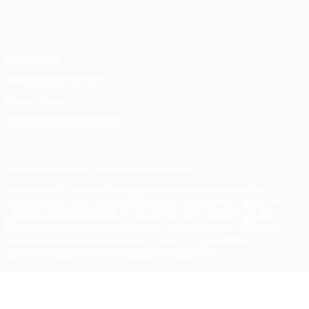
Deutsch
English
Français
Deutsch
Русский
Español
Italiano
Português
Datenschutz
Nutzungsbedingungen
Cookie-Politik
Datenschutzeinstellungen
© 1998-2026 UEFA. Alle Rechte vorbehalten
Der Name UEFA, das UEFA-Logo und alle Marken von UEFA-
Wettbewerben sind geschützte Marken und/oder von der UEFA
urheberrechtlich geschützt. Sie dürfen nicht für kommerzielle
Zwecke verwendet werden. Mit der Verwendung von UEFA.com
erklären Sie sich mit den Nutzungsbedingungen und der
Datenschutzpolitik für die Website einverstanden.