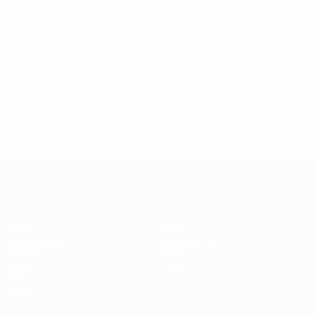
* Bis auf Weiteres ausgeschlossen. <a
href='https://de.uefa.com/insideuefa/mediaservices/medi
148df89ea5e1-8fa63590fb30-1000--fifa-uefa-
suspendieren-russische-vereine-und-
nationalmannschaft/'>Mehr hier</a>
Futsal-EURO
Spiele
News
Auslosungen
Geschichte
Gruppen
Über
Video
Shop
Stat.
Teams