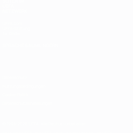
SEITEN IM
UEFA-
NETZWERK
UEFA.com
UEFA-Stiftung
für Kinder
SPRACHE &AUML;NDERN
Deutsch
English
Français
Deutsch
Русский
Español
Italiano
Português
Datenschutz
Nutzungsbedingungen
Cookie-Politik
Datenschutzeinstellungen
© 1998-2026 UEFA. Alle Rechte vorbehalten