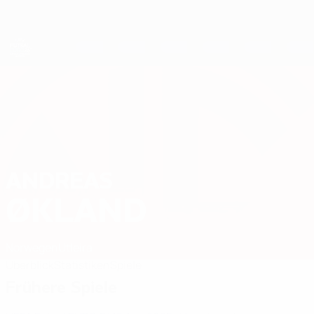
Direkt
zum
Hauptinhalt
Futsal-EURO
ANDREAS
Andreas Økland Stat. 2026
ØKLAND
Norwegen
Utleira
Überblick
Statistiken
Spiele
Frühere Spiele