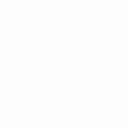
SEITEN IM
UEFA-
NETZWERK
UEFA.com
UEFA-Stiftung
für Kinder
SPRACHE &AUML;NDERN
Deutsch
English
Français
Deutsch
Русский
Español
Italiano
Português
Datenschutz
Nutzungsbedingungen
Cookie-Politik
Datenschutzeinstellungen
© 1998-2026 UEFA. Alle Rechte vorbehalten