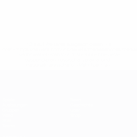
* Bis auf Weiteres ausgeschlossen. <a
href='https://de.uefa.com/insideuefa/mediaservices/medi
148df89ea5e1-8fa63590fb30-1000--fifa-uefa-
suspendieren-russische-vereine-und-
nationalmannschaft/'>Mehr hier</a>
Futsal-EURO
Spiele
News
Auslosungen
Geschichte
Gruppen
Über
Video
Shop
Stat.
Teams