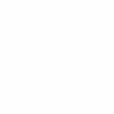
UEFA Futsal EURO
Mi 16 Apr. 2025
· Hauptrunde
UEFA Futsal EURO
Do 10 Apr. 2025
· Hauptrunde
UEFA Futsal EURO
So 9 März 2025
· Hauptrunde