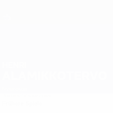
Direkt
zum
Hauptinhalt
Futsal-EURO
HENRI
Henri Alamikkotervo Stat. 2026
ALAMIKKOTERVO
Finnland
Akaa
Überblick
Statistiken
Spiele
Frühere Spiele