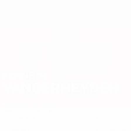
Direkt
zum
Hauptinhalt
Futsal-EURO
KENNETH
Kenneth Vanderheyden Stat. 2026
VANDERHEYDEN
Belgien
Sporting Anderlecht
Überblick
Statistiken
Spiele
Stürmer
15
POSITION
TRIKOTNUMMER
Belgien
01.10.1999 (26)
LAND
GEBURTSDATUM