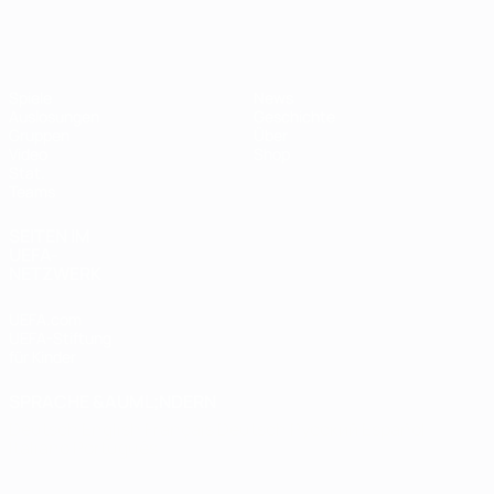
Futsal-EURO
Spiele
News
Auslosungen
Geschichte
Gruppen
Über
Video
Shop
Stat.
Teams
SEITEN IM
UEFA-
NETZWERK
UEFA.com
UEFA-Stiftung
für Kinder
SPRACHE &AUML;NDERN
Deutsch
English
Français
Deutsch
Русский
Español
Italiano
Português