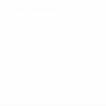
Wichtige Statistiken
Alle Statistiken
4
1
Absolvierte Spiele
Tore
0,25 im Schnitt pro Spiel
17
2
Abschlüsse gesamt
Vorlagen
4,25 im Schnitt pro Spiel
0,5 im Schnitt pro Spiel
1
0
Gelbe Karten
Rote Karten
0,25 im Schnitt pro Spiel
* Bis auf Weiteres ausgeschlossen. <a
href='https://de.uefa.com/insideuefa/mediaservices/medi
148df89ea5e1-8fa63590fb30-1000--fifa-uefa-
suspendieren-russische-vereine-und-
nationalmannschaft/'>Mehr hier</a>