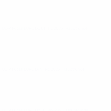
UEFA Futsal EURO
Do 6 März 2025
· Hauptrunde
UEFA Futsal EURO
Di 4 Feb. 2025
· Hauptrunde
UEFA Futsal EURO
Do 30 Jan. 2025
· Hauptrunde