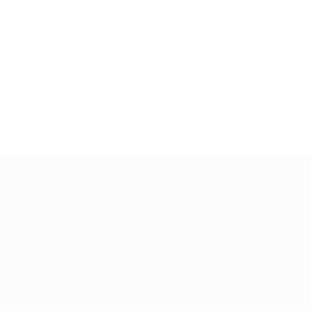
-148df89ea5e1-8fa63590fb30-1000--fifa-uefa-suspendieren-
>