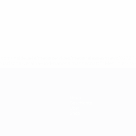
uefa.com/insideuefa/mediaservices/mediareleases/news/0272
russische-vereine-und-nationalmannschaft/'>Mehr hier</a
News
Geschichte
Über
Shop