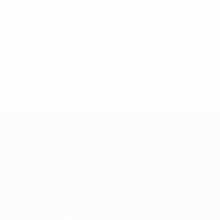
* Bis auf Weiteres ausgeschlossen. <a href='https://de.
Futsal-EURO
Spiele
Auslosungen
Gruppen
Video
Stat.
Teams
SEITEN IM UEFA-NETZWERK