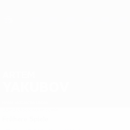
Direkt
zum
Hauptinhalt
Futsal-EURO
ARTEM
Artem Yakubov Stat. 2026
YAKUBOV
Belarus
Stalitsa Minsk
Überblick
Statistiken
Spiele
Frühere Spiele