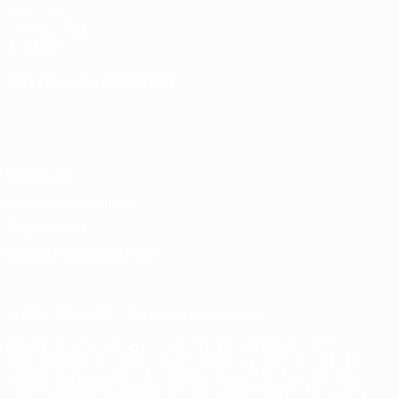
UEFA.com
UEFA-Stiftung
für Kinder
SPRACHE &AUML;NDERN
Deutsch
English
Français
Deutsch
Русский
Español
Italiano
Português
Datenschutz
Nutzungsbedingungen
Cookie-Politik
Datenschutzeinstellungen
© 1998-2026 UEFA. Alle Rechte vorbehalten
Der Name UEFA, das UEFA-Logo und alle Marken von UEFA-
Wettbewerben sind geschützte Marken und/oder von der UEFA
urheberrechtlich geschützt. Sie dürfen nicht für kommerzielle
Zwecke verwendet werden. Mit der Verwendung von UEFA.com