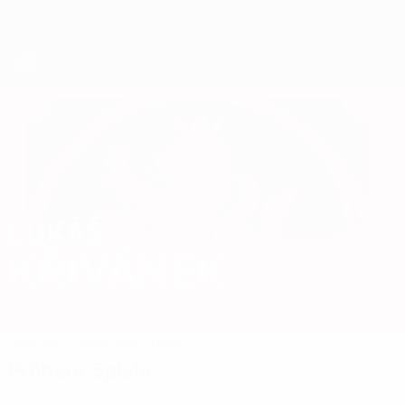
Direkt
zum
Hauptinhalt
Futsal-EURO
LUKÁŠ
Lukáš Křivánek Stat. 2026
KŘIVÁNEK
Tschechien
Plzeň
Überblick
Statistiken
Spiele
Frühere Spiele