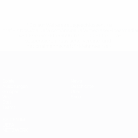
* Bis auf Weiteres ausgeschlossen. <a
href='https://de.uefa.com/insideuefa/mediaservices/medi
148df89ea5e1-8fa63590fb30-1000--fifa-uefa-
suspendieren-russische-vereine-und-
nationalmannschaft/'>Mehr hier</a>
Futsal-EURO
Spiele
News
Auslosungen
Geschichte
Gruppen
Über
Video
Shop
Stat.
Teams
SEITEN IM
UEFA-
NETZWERK