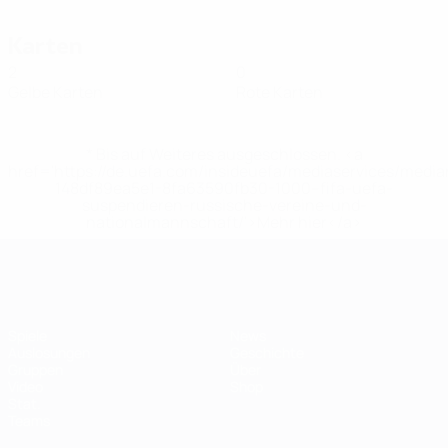
Karten
2
0
Gelbe Karten
Rote Karten
* Bis auf Weiteres ausgeschlossen. <a
href='https://de.uefa.com/insideuefa/mediaservices/medi
148df89ea5e1-8fa63590fb30-1000--fifa-uefa-
suspendieren-russische-vereine-und-
nationalmannschaft/'>Mehr hier</a>
Futsal-EURO
Spiele
News
Auslosungen
Geschichte
Gruppen
Über
Video
Shop
Stat.
Teams