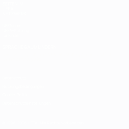
SEITEN IM
UEFA-
NETZWERK
UEFA.com
UEFA-Stiftung
für Kinder
SPRACHE &AUML;NDERN
Deutsch
English
Français
Deutsch
Русский
Español
Italiano
Português
Datenschutz
Nutzungsbedingungen
Cookie-Politik
Datenschutzeinstellungen
© 1998-2026 UEFA. Alle Rechte vorbehalten