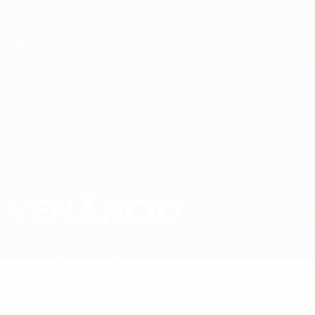
Direkt
zum
Hauptinhalt
Futsal-EURO
VENÂNCIO
Venâncio Stat. 2026
Italien
Città di Eboli
Überblick
Statistiken
Spiele
Wichtige Statistiken
8
150