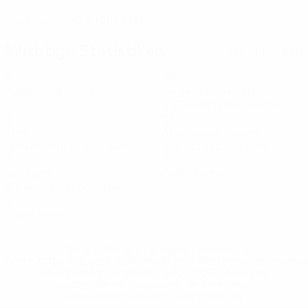
12.6.1994 (32)
GEBURTSDATUM
Wichtige Statistiken
Alle Statistiken
6
40
Absolvierte Spiele
Gespielte Minuten
6,67 im Schnitt pro Spiel
2
24
Tore
Abschlüsse gesamt
0,34 im Schnitt pro Spiel
4 im Schnitt pro Spiel
3
0
Vorlagen
Gelbe Karten
0,5 im Schnitt pro Spiel
0
Rote Karten
* Bis auf Weiteres ausgeschlossen. <a
href='https://de.uefa.com/insideuefa/mediaservices/medi
148df89ea5e1-8fa63590fb30-1000--fifa-uefa-
suspendieren-russische-vereine-und-
nationalmannschaft/'>Mehr hier</a>