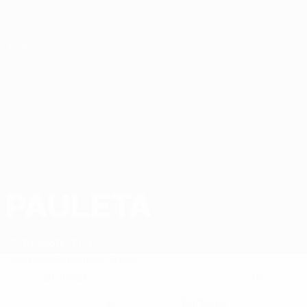
Direkt
zum
Hauptinhalt
Futsal-EURO
PAULETA
Pauleta Stat. 2026
Portugal
Sporting CP
Überblick
Statistiken
Spiele
Stürmer
10
POSITION
KLUB-RÜCKENNUMMER
14
Portugal
NATIONALTEAM-NUMMER
LAND