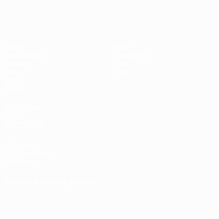
Futsal-EURO
Spiele
News
Auslosungen
Geschichte
Gruppen
Über
Video
Shop
Stat.
Teams
SEITEN IM
UEFA-
NETZWERK
UEFA.com
UEFA-Stiftung
für Kinder
SPRACHE &AUML;NDERN
Deutsch
English
Français
Deutsch
Русский
Español
Italiano
Português