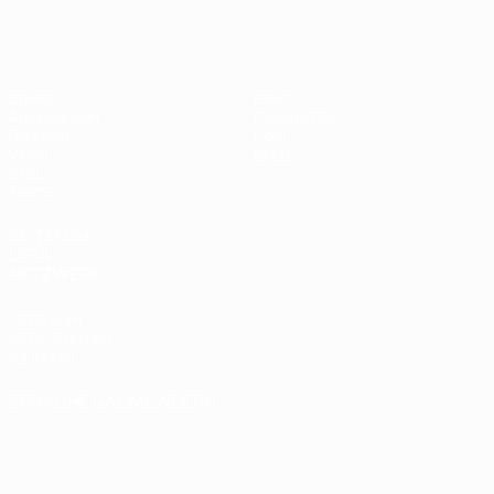
Futsal-EURO
Spiele
News
Auslosungen
Geschichte
Gruppen
Über
Video
Shop
Stat.
Teams
SEITEN IM
UEFA-
NETZWERK
UEFA.com
UEFA-Stiftung
für Kinder
SPRACHE &AUML;NDERN
Deutsch
English
Français
Deutsch
Русский
Español
Italiano
Português