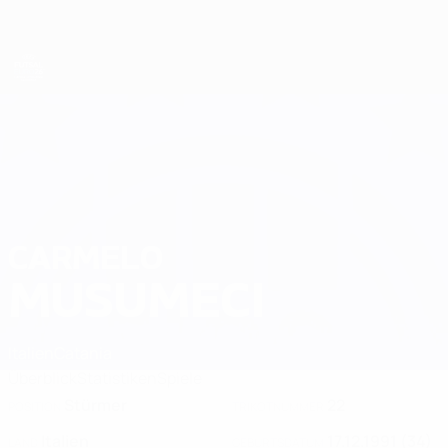
Direkt
zum
Hauptinhalt
Futsal-EURO
CARMELO
Carmelo Musumeci Stat. 2026
MUSUMECI
Italien
Catania
Überblick
Statistiken
Spiele
Stürmer
22
POSITION
TRIKOTNUMMER
Italien
17.12.1991 (34)
LAND
GEBURTSDATUM