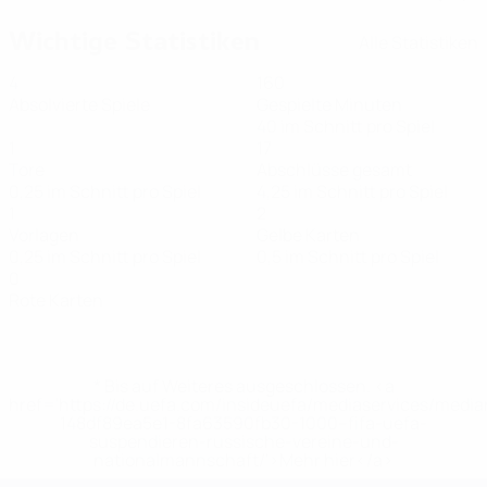
Wichtige Statistiken
Alle Statistiken
4
160
Absolvierte Spiele
Gespielte Minuten
40 im Schnitt pro Spiel
1
17
Tore
Abschlüsse gesamt
0,25 im Schnitt pro Spiel
4,25 im Schnitt pro Spiel
1
2
Vorlagen
Gelbe Karten
0,25 im Schnitt pro Spiel
0,5 im Schnitt pro Spiel
0
Rote Karten
* Bis auf Weiteres ausgeschlossen. <a
href='https://de.uefa.com/insideuefa/mediaservices/medi
148df89ea5e1-8fa63590fb30-1000--fifa-uefa-
suspendieren-russische-vereine-und-
nationalmannschaft/'>Mehr hier</a>