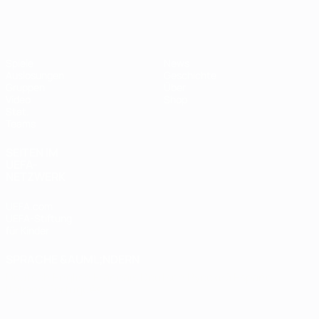
Futsal-EURO
Spiele
News
Auslosungen
Geschichte
Gruppen
Über
Video
Shop
Stat.
Teams
SEITEN IM
UEFA-
NETZWERK
UEFA.com
UEFA-Stiftung
für Kinder
SPRACHE &AUML;NDERN
Deutsch
English
Français
Deutsch
Русский
Español
Italiano
Português