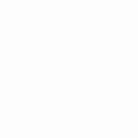
Filip Marton spielt diese Saison nicht
in der European Futsal Championship
2026
Filip Marton spielt diese Saison nicht
in der European Futsal Championship
2026
* Bis auf Weiteres ausgeschlossen. <a
href='https://de.uefa.com/insideuefa/mediaservices/medi
148df89ea5e1-8fa63590fb30-1000--fifa-uefa-
suspendieren-russische-vereine-und-
nationalmannschaft/'>Mehr hier</a>