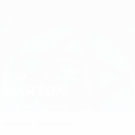
Direkt
zum
Hauptinhalt
Futsal-EURO
FILIP
Filip Marton Stat. 2026
MARTON
Slowakei
Futsal Klub Lučenec
Überblick
Statistiken
Spiele
Wichtige Statistiken