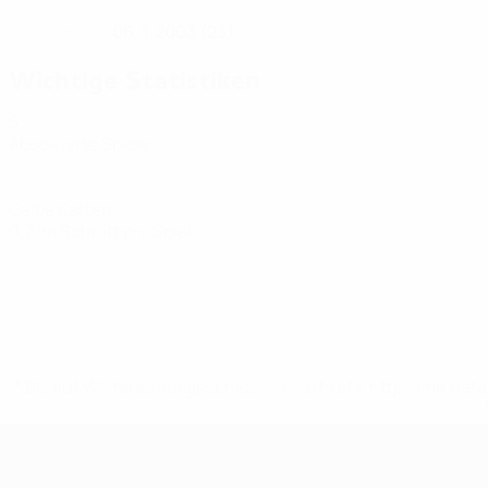
06.3.2003 (23)
GEBURTSDATUM
Wichtige Statistiken
5
Absolvierte Spiele
1
Gelbe Karten
0,2 im Schnitt pro Spiel
* Bis auf Weiteres ausgeschlossen. <a href='https://de.
Futsal-EURO