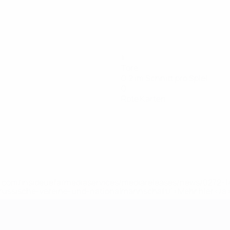
1
Tore
0,2 im Schnitt pro Spiel
0
Rote Karten
uefa.com/insideuefa/mediaservices/mediareleases/news/0272
russische-vereine-und-nationalmannschaft/'>Mehr hier</a