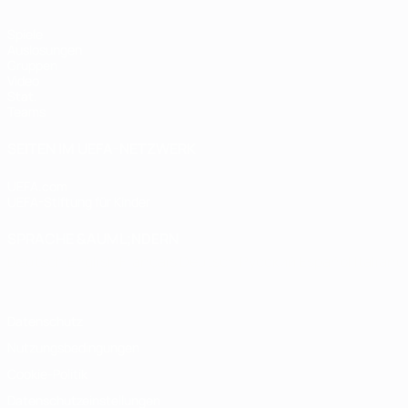
Spiele
Auslosungen
Gruppen
Video
Stat.
Teams
SEITEN IM UEFA-NETZWERK
UEFA.com
UEFA-Stiftung für Kinder
SPRACHE &AUML;NDERN
Deutsch
English
Français
Deutsch
Русский
Español
Italiano
Datenschutz
Nutzungsbedingungen
Cookie-Politik
Datenschutzeinstellungen