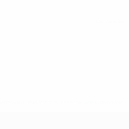
Alle Statistiken
-148df89ea5e1-8fa63590fb30-1000--fifa-uefa-suspendieren-
>