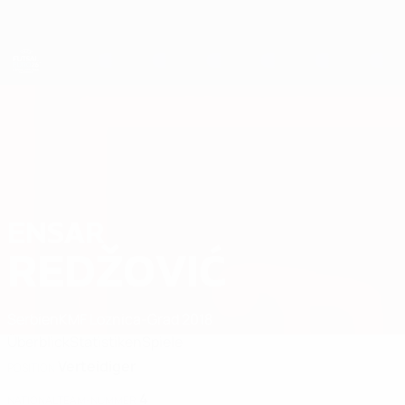
Direkt
zum
Hauptinhalt
Futsal-EURO
ENSAR
Ensar Redžović Stat. 2026
REDŽOVIĆ
Serbien
KMF Loznica-Grad 2018
Überblick
Statistiken
Spiele
Verteidiger
POSITION
4
NATIONALTEAM-NUMMER