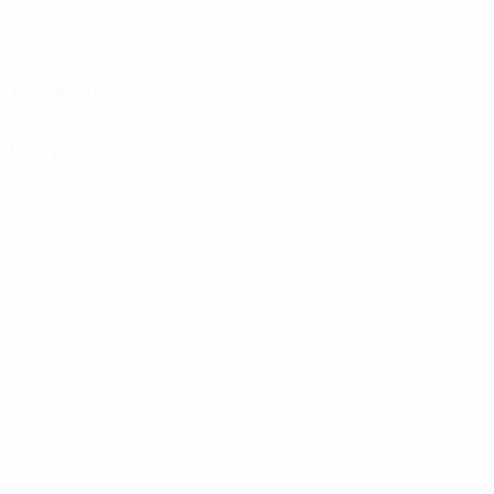
Absolvierte Spiele
Gelbe Karten
0
Rote Karten
Verteilung
Karten
0
0
Gelbe Karten
Rote Karten
* Bis auf Weiteres ausgeschlossen. <a
href='https://de.uefa.com/insideuefa/mediaservices/medi
148df89ea5e1-8fa63590fb30-1000--fifa-uefa-
suspendieren-russische-vereine-und-
nationalmannschaft/'>Mehr hier</a>