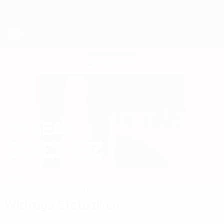
Direkt
zum
Hauptinhalt
Futsal-EURO
THIBEAU
Thibeau Dochez Stat. 2026
DOCHEZ
Belgien
Überblick
Statistiken
Spiele
Wichtige Statistiken
4
0