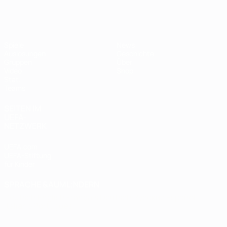
Futsal-EURO
Spiele
News
Auslosungen
Geschichte
Gruppen
Über
Video
Shop
Stat.
Teams
SEITEN IM
UEFA-
NETZWERK
UEFA.com
UEFA-Stiftung
für Kinder
SPRACHE &AUML;NDERN
Deutsch
English
Français
Deutsch
Русский
Español
Italiano
Português