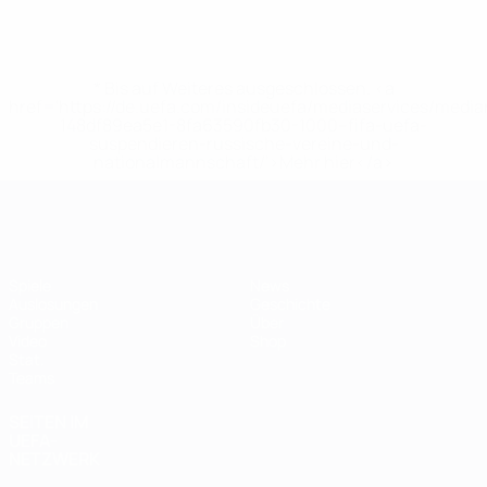
* Bis auf Weiteres ausgeschlossen. <a
href='https://de.uefa.com/insideuefa/mediaservices/medi
148df89ea5e1-8fa63590fb30-1000--fifa-uefa-
suspendieren-russische-vereine-und-
nationalmannschaft/'>Mehr hier</a>
Futsal-EURO
Spiele
News
Auslosungen
Geschichte
Gruppen
Über
Video
Shop
Stat.
Teams
SEITEN IM
UEFA-
NETZWERK