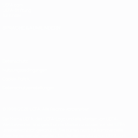
UEFA.com
UEFA-Stiftung
für Kinder
SPRACHE &AUML;NDERN
Deutsch
English
Français
Deutsch
Русский
Español
Italiano
Português
Datenschutz
Nutzungsbedingungen
Cookie-Politik
Datenschutzeinstellungen
© 1998-2026 UEFA. Alle Rechte vorbehalten
Der Name UEFA, das UEFA-Logo und alle Marken von UEFA-
Wettbewerben sind geschützte Marken und/oder von der UEFA
urheberrechtlich geschützt. Sie dürfen nicht für kommerzielle
Zwecke verwendet werden. Mit der Verwendung von UEFA.com