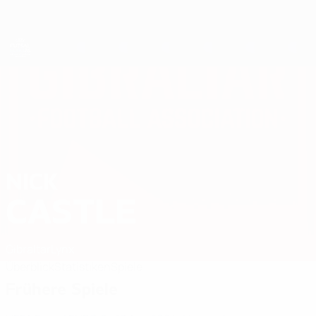
Direkt
zum
Hauptinhalt
Futsal-EURO
NICK
Nick Castle Stat. 2026
CASTLE
Gibraltar
Lynx
Überblick
Statistiken
Spiele
Frühere Spiele