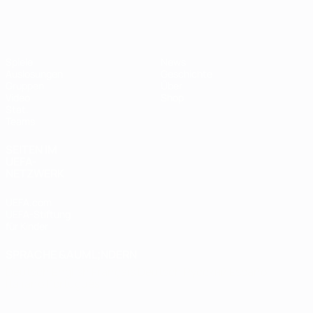
Futsal-EURO
Spiele
News
Auslosungen
Geschichte
Gruppen
Über
Video
Shop
Stat.
Teams
SEITEN IM
UEFA-
NETZWERK
UEFA.com
UEFA-Stiftung
für Kinder
SPRACHE &AUML;NDERN
Deutsch
English
Français
Deutsch
Русский
Español
Italiano
Português