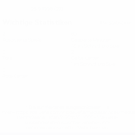
25.9.1998 (27)
GEBURTSDATUM
Wichtige Statistiken
Alle Statistiken
2
80
Absolvierte Spiele
Gespielte Minuten
40 im Schnitt pro Spiel
0
2
Tore
Gelbe Karten
1 im Schnitt pro Spiel
0
Rote Karten
* Bis auf Weiteres ausgeschlossen. <a
href='https://de.uefa.com/insideuefa/mediaservices/medi
148df89ea5e1-8fa63590fb30-1000--fifa-uefa-
suspendieren-russische-vereine-und-
nationalmannschaft/'>Mehr hier</a>