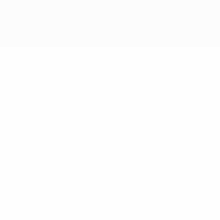
Direkt
zum
Hauptinhalt
Futsal-EURO
DARIUS
Darius Roohi Stat. 2026
ROOHI
Nordirland
Sparta Belfast
Überblick
Statistiken
Spiele
Verteidiger
5
POSITION
KLUB-RÜCKENNUMMER
11
Nordirland
NATIONALTEAM-NUMMER
LAND