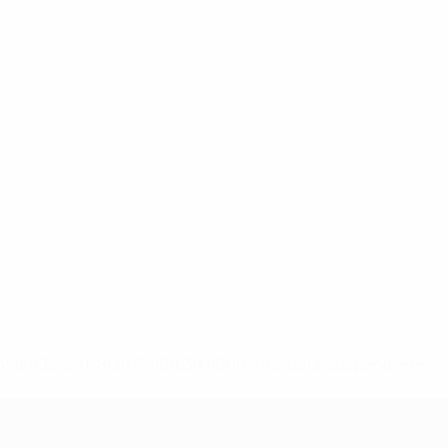
-148df89ea5e1-8fa63590fb30-1000--fifa-uefa-suspendieren-
>