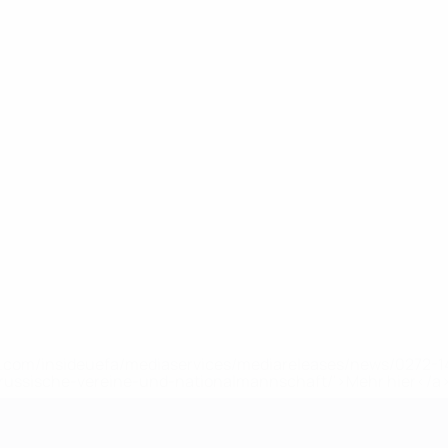
uefa.com/insideuefa/mediaservices/mediareleases/news/0272
russische-vereine-und-nationalmannschaft/'>Mehr hier</a