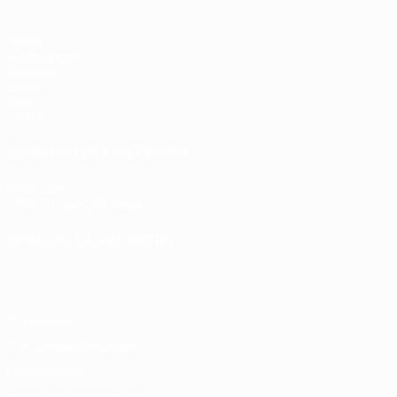
Spiele
Auslosungen
Gruppen
Video
Stat.
Teams
SEITEN IM UEFA-NETZWERK
UEFA.com
UEFA-Stiftung für Kinder
SPRACHE &AUML;NDERN
Deutsch
English
Français
Deutsch
Русский
Español
Italiano
Datenschutz
Nutzungsbedingungen
Cookie-Politik