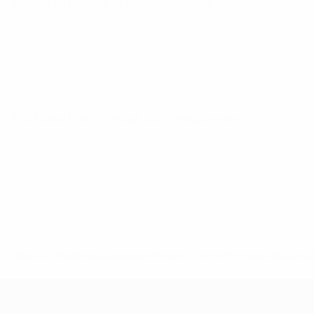
UEFA Futsal EURO
Di 15 Apr. 2025
· Hauptrunde
UEFA Futsal EURO
Fr 11 Apr. 2025
· Hauptrunde
* Bis auf Weiteres ausgeschlossen. <a href='https://de.
Futsal-EURO