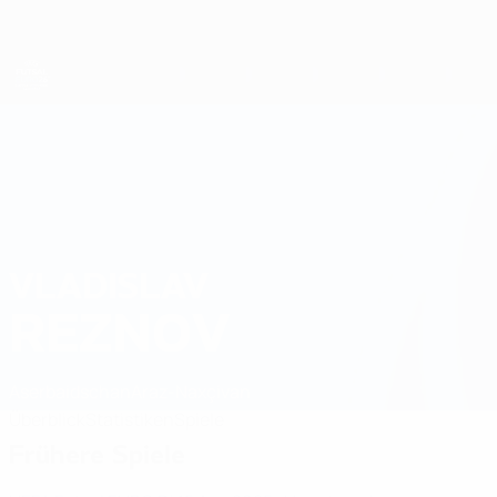
Direkt
zum
Hauptinhalt
Futsal-EURO
VLADISLAV
Vladislav Reznov Stat. 2026
REZNOV
Aserbaidschan
Araz-Naxçivan
Überblick
Statistiken
Spiele
Frühere Spiele