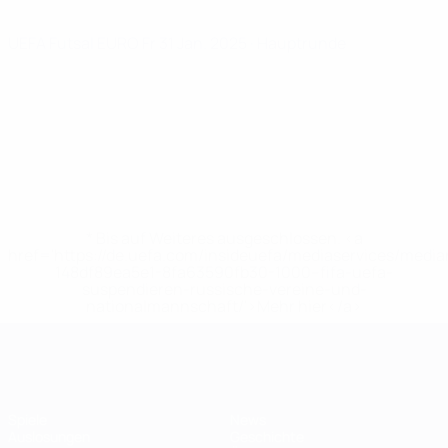
UEFA Futsal EURO
Fr 31 Jan. 2025
· Hauptrunde
* Bis auf Weiteres ausgeschlossen. <a
href='https://de.uefa.com/insideuefa/mediaservices/medi
148df89ea5e1-8fa63590fb30-1000--fifa-uefa-
suspendieren-russische-vereine-und-
nationalmannschaft/'>Mehr hier</a>
Futsal-EURO
Spiele
News
Auslosungen
Geschichte