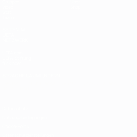
Gruppen
Über
Video
Shop
Stat.
Teams
SEITEN IM
UEFA-
NETZWERK
UEFA.com
UEFA-Stiftung
für Kinder
SPRACHE &AUML;NDERN
Deutsch
English
Français
Deutsch
Русский
Español
Italiano
Português
Datenschutz
Nutzungsbedingungen
Cookie-Politik
Datenschutzeinstellungen