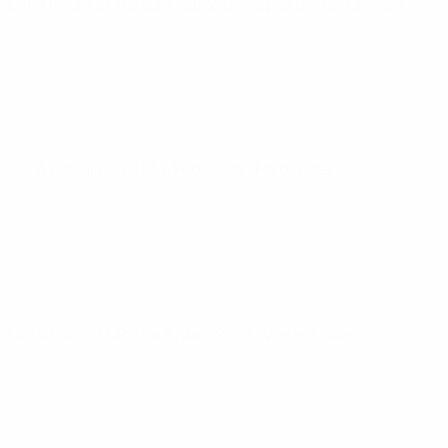
UEFA Futsal EURO
Sa 7 Feb. 2026
· Spiel um den 3. Platz
UEFA Futsal EURO
Mi 4 Feb. 2026
· Halbfinale
UEFA Futsal EURO
Sa 31 Jan. 2026
· Viertelfinale