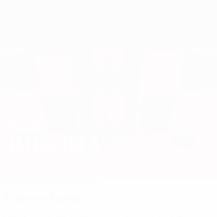
Direkt
zum
Hauptinhalt
Futsal-EURO
JOSIP
Josip Jurlina Stat. 2026
JURLINA
Kroatien
MNK Olmissum
Überblick
Statistiken
Spiele
Frühere Spiele