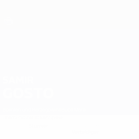
Direkt
zum
Hauptinhalt
Futsal-EURO
SAMIR
Samir Gosto Stat. 2026
GOSTO
Bosnien und Herzegowina
Buba Mara
Überblick
Statistiken
Spiele
Stürmer
KLUBPOSITION
NATIONALTEAMPOSITION
Verteidiger