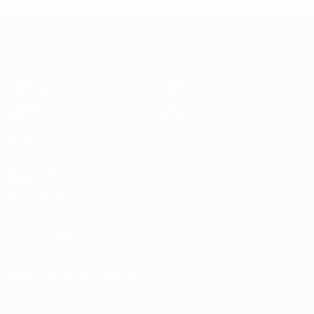
nationalmannschaft/'>Mehr hier</a>
Futsal-EURO
Spiele
News
Auslosungen
Geschichte
Gruppen
Über
Video
Shop
Stat.
Teams
SEITEN IM
UEFA-
NETZWERK
UEFA.com
UEFA-Stiftung
für Kinder
SPRACHE &AUML;NDERN
Deutsch
English
Français
Deutsch
Русский
Español
Italiano
Português