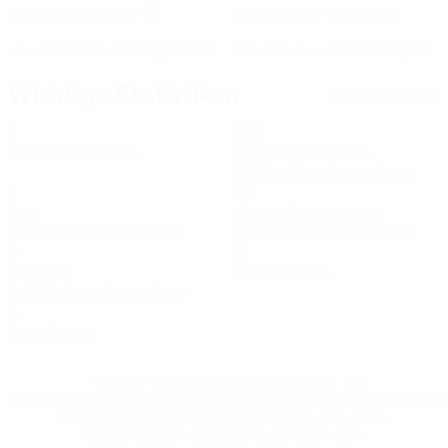
17
14
KLUB-RÜCKENNUMMER
NATIONALTEAM-NUMMER
Bosnien-Herzegowina
16.5.1998 (28)
LAND
GEBURTSDATUM
Wichtige Statistiken
Alle Statistiken
7
120
Absolvierte Spiele
Gespielte Minuten
17,15 im Schnitt pro Spiel
1
27
Tore
Abschlüsse gesamt
0,15 im Schnitt pro Spiel
3,86 im Schnitt pro Spiel
6
0
Vorlagen
Gelbe Karten
0,86 im Schnitt pro Spiel
0
Rote Karten
* Bis auf Weiteres ausgeschlossen. <a
href='https://de.uefa.com/insideuefa/mediaservices/medi
148df89ea5e1-8fa63590fb30-1000--fifa-uefa-
suspendieren-russische-vereine-und-