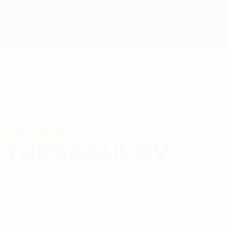
Direkt
zum
Hauptinhalt
Futsal-EURO
DAUREN
Dauren Tursagulov Stat. 2026
TURSAGULOV
Kasachstan
Kairat Almaty
Überblick
Statistiken
Spiele
Stürmer
12
POSITION
TRIKOTNUMMER
Kasachstan
16.1.1996 (30)
LAND
GEBURTSDATUM