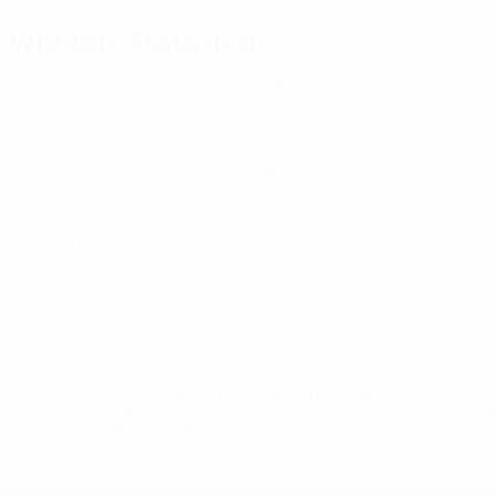
Wichtige Statistiken
Alle Statistiken
7
190
Absolvierte Spiele
Gespielte Minuten
27,15 im Schnitt pro Spiel
4
45
Tore
Abschlüsse gesamt
0,58 im Schnitt pro Spiel
6,43 im Schnitt pro Spiel
2
0
Vorlagen
Gelbe Karten
0,29 im Schnitt pro Spiel
0
Rote Karten
* Bis auf Weiteres ausgeschlossen. <a
href='https://de.uefa.com/insideuefa/mediaservices/medi
148df89ea5e1-8fa63590fb30-1000--fifa-uefa-
suspendieren-russische-vereine-und-
nationalmannschaft/'>Mehr hier</a>