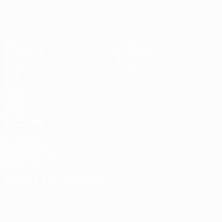
Futsal-EURO
Spiele
News
Auslosungen
Geschichte
Gruppen
Über
Video
Shop
Stat.
Teams
SEITEN IM
UEFA-
NETZWERK
UEFA.com
UEFA-Stiftung
für Kinder
SPRACHE &AUML;NDERN
Deutsch
English
Français
Deutsch
Русский
Español
Italiano
Português