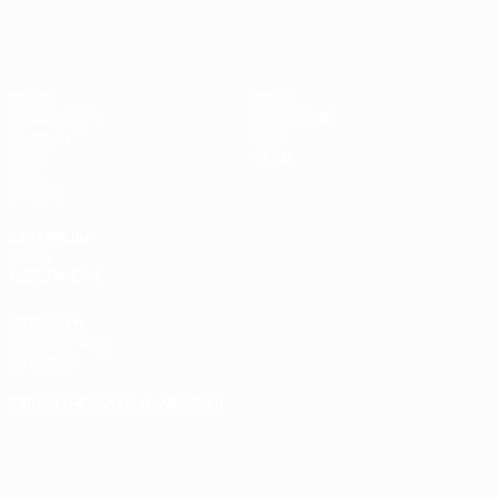
Futsal-EURO
Spiele
News
Auslosungen
Geschichte
Gruppen
Über
Video
Shop
Stat.
Teams
SEITEN IM
UEFA-
NETZWERK
UEFA.com
UEFA-Stiftung
für Kinder
SPRACHE &AUML;NDERN
Deutsch
English
Français
Deutsch
Русский
Español
Italiano
Português