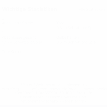
Wichtige Statistiken
Alle Statistiken
2
1
Absolvierte Spiele
Tore
0,5 im Schnitt pro Spiel
11
1
Abschlüsse gesamt
Gelbe Karten
5,5 im Schnitt pro Spiel
0,5 im Schnitt pro Spiel
0
Rote Karten
* Bis auf Weiteres ausgeschlossen. <a
href='https://de.uefa.com/insideuefa/mediaservices/medi
148df89ea5e1-8fa63590fb30-1000--fifa-uefa-
suspendieren-russische-vereine-und-
nationalmannschaft/'>Mehr hier</a>