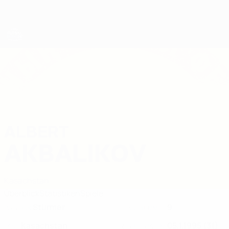
Direkt
zum
Hauptinhalt
Futsal-EURO
ALBERT
Albert Akbalikov Stat. 2026
AKBALIKOV
Kasachstan
Überblick
Statistiken
Spiele
Stürmer
9
POSITION
TRIKOTNUMMER
Kasachstan
05.1.1995 (31)
LAND
GEBURTSDATUM