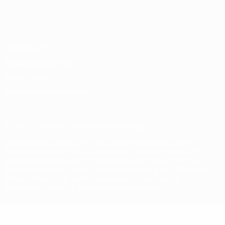
Deutsch
English
Français
Deutsch
Русский
Español
Italiano
Português
Datenschutz
Nutzungsbedingungen
Cookie-Politik
Datenschutzeinstellungen
© 1998-2026 UEFA. Alle Rechte vorbehalten
Der Name UEFA, das UEFA-Logo und alle Marken von UEFA-
Wettbewerben sind geschützte Marken und/oder von der UEFA
urheberrechtlich geschützt. Sie dürfen nicht für kommerzielle
Zwecke verwendet werden. Mit der Verwendung von UEFA.com
erklären Sie sich mit den Nutzungsbedingungen und der
Datenschutzpolitik für die Website einverstanden.