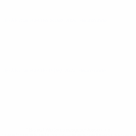
UEFA Futsal EURO
Mi 18 Dez. 2024
· Hauptrunde
UEFA Futsal EURO
Fr 13 Dez. 2024
· Hauptrunde
* Bis auf Weiteres ausgeschlossen. <a
href='https://de.uefa.com/insideuefa/mediaservices/medi