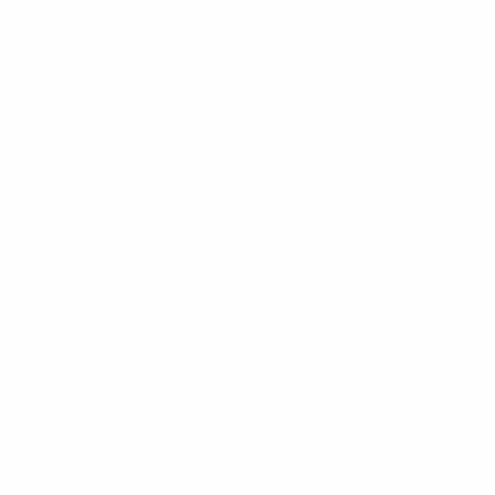
UEFA Futsal EURO
Fr 11 Apr. 2025
· Hauptrunde
UEFA Futsal EURO
Fr 7 März 2025
· Hauptrunde
UEFA Futsal EURO
Mi 5 Feb. 2025
· Hauptrunde