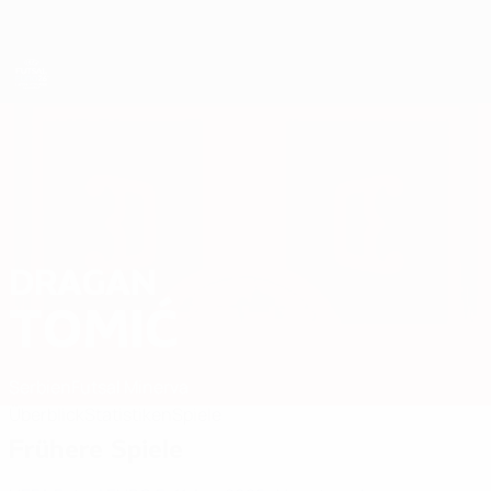
Direkt
zum
Hauptinhalt
Futsal-EURO
DRAGAN
Dragan Tomić Stat. 2026
TOMIĆ
Serbien
Futsal Minerva
Überblick
Statistiken
Spiele
Frühere Spiele