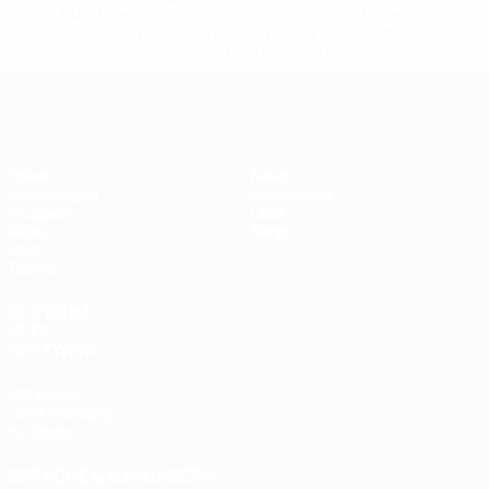
148df89ea5e1-8fa63590fb30-1000--fifa-uefa-
suspendieren-russische-vereine-und-
nationalmannschaft/'>Mehr hier</a>
Futsal-EURO
Spiele
News
Auslosungen
Geschichte
Gruppen
Über
Video
Shop
Stat.
Teams
SEITEN IM
UEFA-
NETZWERK
UEFA.com
UEFA-Stiftung
für Kinder
SPRACHE &AUML;NDERN