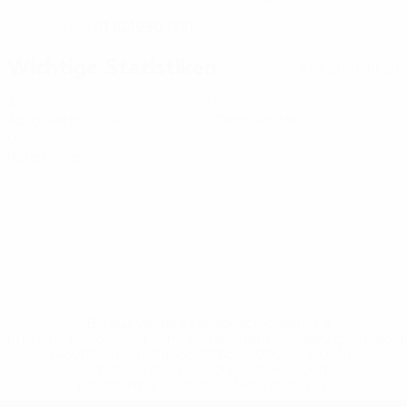
01.10.1990 (35)
GEBURTSDATUM
Wichtige Statistiken
Alle Statistiken
4
0
Absolvierte Spiele
Gelbe Karten
0
Rote Karten
* Bis auf Weiteres ausgeschlossen. <a
href='https://de.uefa.com/insideuefa/mediaservices/medi
148df89ea5e1-8fa63590fb30-1000--fifa-uefa-
suspendieren-russische-vereine-und-
nationalmannschaft/'>Mehr hier</a>