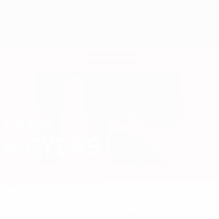
Direkt
zum
Hauptinhalt
Futsal-EURO
BRAM
Bram Meyers Stat. 2026
MEYERS
Belgien
Tigers Roermond
Überblick
Statistiken
Spiele
Torhüter
90
POSITION
KLUB-RÜCKENNUMMER
12
Belgien
NATIONALTEAM-NUMMER
LAND