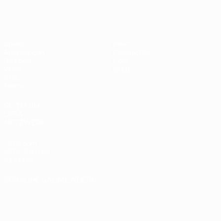
Futsal-EURO
Spiele
News
Auslosungen
Geschichte
Gruppen
Über
Video
Shop
Stat.
Teams
SEITEN IM
UEFA-
NETZWERK
UEFA.com
UEFA-Stiftung
für Kinder
SPRACHE &AUML;NDERN
Deutsch
English
Français
Deutsch
Русский
Español
Italiano
Português