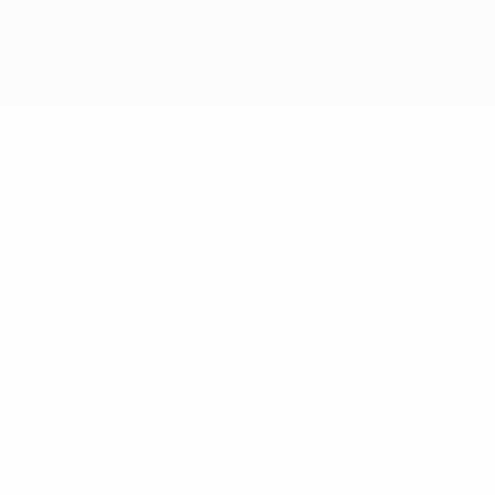
15
KLUB-RÜCKENNUMMER
Deutschland
LAND