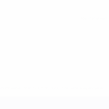
Alle Statistiken
-148df89ea5e1-8fa63590fb30-1000--fifa-uefa-suspendieren-
>