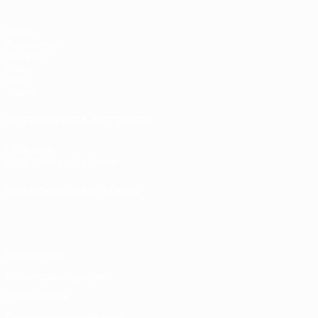
Spiele
Auslosungen
Gruppen
Video
Stat.
Teams
SEITEN IM UEFA-NETZWERK
UEFA.com
UEFA-Stiftung für Kinder
SPRACHE &AUML;NDERN
Deutsch
English
Français
Deutsch
Русский
Español
Italiano
Datenschutz
Nutzungsbedingungen
Cookie-Politik
Datenschutzeinstellungen