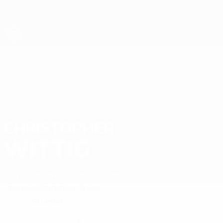
Direkt
zum
Hauptinhalt
Futsal-EURO
CHRISTOPHER
Christopher Wittig Stat. 2026
WITTIG
Deutschland
Hohenstein-Ernstthal
Überblick
Statistiken
Spiele
Stürmer
POSITION
2
NATIONALTEAM-NUMMER