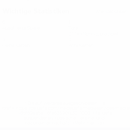
Wichtige Statistiken
Alle Statistiken
6
1
Absolvierte Spiele
Tore
0,17 im Schnitt pro Spiel
0
0
Gelbe Karten
Rote Karten
* Bis auf Weiteres ausgeschlossen. <a
href='https://de.uefa.com/insideuefa/mediaservices/medi
148df89ea5e1-8fa63590fb30-1000--fifa-uefa-
suspendieren-russische-vereine-und-
nationalmannschaft/'>Mehr hier</a>