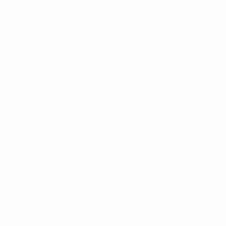
Futsal-EURO
Spiele
News
Auslosungen
Geschichte
Gruppen
Über
Video
Shop
Stat.
Teams
SEITEN IM
UEFA-
NETZWERK
UEFA.com
UEFA-Stiftung
für Kinder
SPRACHE &AUML;NDERN
Deutsch
English
Français
Deutsch
Русский
Español
Italiano
Português