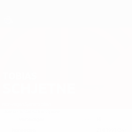
Direkt
zum
Hauptinhalt
Futsal-EURO
TOBIAS
Tobias Schjetne Stat. 2026
SCHJETNE
Norwegen
Sjarmtrollan
Überblick
Statistiken
Spiele
Verteidiger
10
POSITION
TRIKOTNUMMER
Norwegen
21.8.1991 (34)
LAND
GEBURTSDATUM