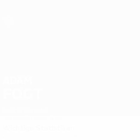
Direkt
zum
Hauptinhalt
Futsal-EURO
ADAM
Adam Fogt Stat. 2026
FOGT
Dänemark
Gentofte
Überblick
Statistiken
Spiele
Wichtige Statistiken
2
80