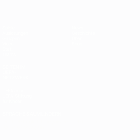
Futsal-EURO
Spiele
News
Auslosungen
Geschichte
Gruppen
Über
Video
Shop
Stat.
Teams
SEITEN IM
UEFA-
NETZWERK
UEFA.com
UEFA-Stiftung
für Kinder
SPRACHE &AUML;NDERN
Deutsch
English
Français
Deutsch
Русский
Español
Italiano
Português