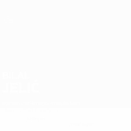
Direkt
zum
Hauptinhalt
Futsal-EURO
BILAL
Bilal Jelić Stat. 2026
JELIĆ
Bosnien und Herzegowina
Buba Mara
Überblick
Statistiken
Spiele
Stürmer
KLUBPOSITION
NATIONALTEAMPOSITION
Verteidiger