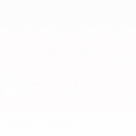
Direkt
zum
Hauptinhalt
Futsal-EURO
MICHAEL
Michael Borg Stat. 2026
BORG
Malta
Luxol St. Andrews
Überblick
Statistiken
Spiele
Wichtige Statistiken
7
40