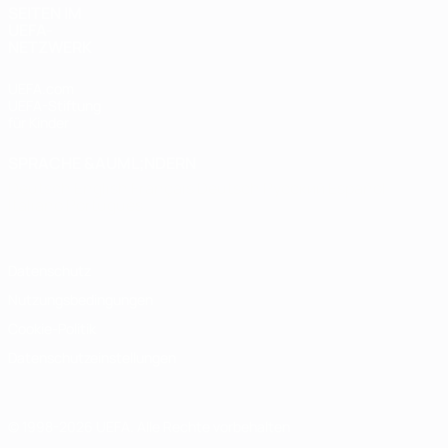
SEITEN IM
UEFA-
NETZWERK
UEFA.com
UEFA-Stiftung
für Kinder
SPRACHE &AUML;NDERN
Deutsch
English
Français
Deutsch
Русский
Español
Italiano
Português
Datenschutz
Nutzungsbedingungen
Cookie-Politik
Datenschutzeinstellungen
© 1998-2026 UEFA. Alle Rechte vorbehalten