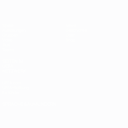
Futsal-EURO
Spiele
News
Auslosungen
Geschichte
Gruppen
Über
Video
Shop
Stat.
Teams
SEITEN IM
UEFA-
NETZWERK
UEFA.com
UEFA-Stiftung
für Kinder
SPRACHE &AUML;NDERN
Deutsch
English
Français
Deutsch
Русский
Español
Italiano
Português