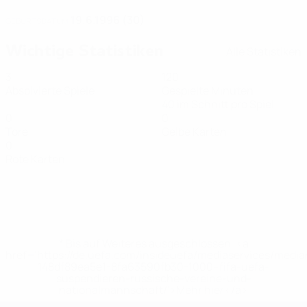
19.6.1996 (30)
GEBURTSDATUM
Wichtige Statistiken
Alle Statistiken
3
120
Absolvierte Spiele
Gespielte Minuten
40 im Schnitt pro Spiel
0
0
Tore
Gelbe Karten
0
Rote Karten
* Bis auf Weiteres ausgeschlossen. <a
href='https://de.uefa.com/insideuefa/mediaservices/medi
148df89ea5e1-8fa63590fb30-1000--fifa-uefa-
suspendieren-russische-vereine-und-
nationalmannschaft/'>Mehr hier</a>