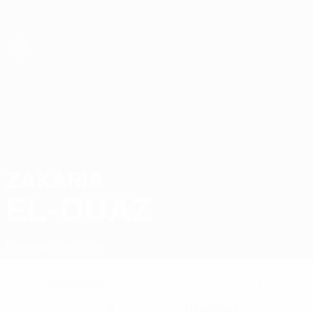
Direkt
zum
Hauptinhalt
Futsal-EURO
ZAKARIA
Zakaria El-Ouaz Stat. 2026
EL-OUAZ
Dänemark
Gentofte
Überblick
Statistiken
Spiele
Verteidiger
3
POSITION
KLUB-RÜCKENNUMMER
8
Dänemark
NATIONALTEAM-NUMMER
LAND