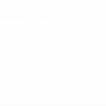
18.2.1995 (31)
GEBURTSDATUM
Wichtige Statistiken
Alle Statistiken
2
60
Absolvierte Spiele
Gespielte Minuten
30 im Schnitt pro Spiel
3
10
Tore
Abschlüsse gesamt
1,5 im Schnitt pro Spiel
5 im Schnitt pro Spiel
0
0
Vorlagen
Gelbe Karten
0
Rote Karten
* Bis auf Weiteres ausgeschlossen. <a
href='https://de.uefa.com/insideuefa/mediaservices/medi
148df89ea5e1-8fa63590fb30-1000--fifa-uefa-
suspendieren-russische-vereine-und-
nationalmannschaft/'>Mehr hier</a>