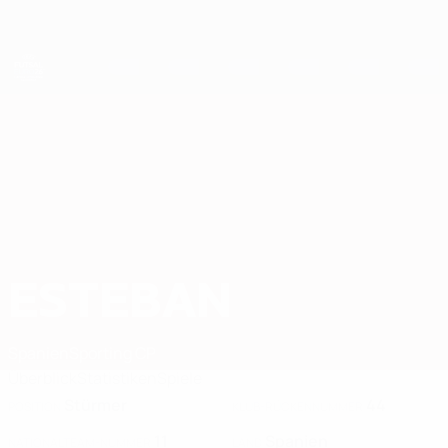
Direkt
zum
Hauptinhalt
Futsal-EURO
ESTEBAN
Esteban Stat. 2026
Spanien
Sporting CP
Überblick
Statistiken
Spiele
Stürmer
44
POSITION
KLUB-RÜCKENNUMMER
11
Spanien
NATIONALTEAM-NUMMER
LAND