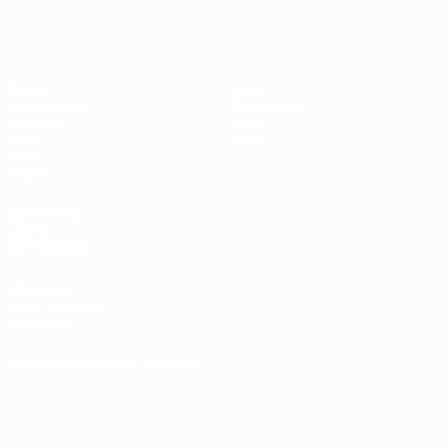
Futsal-EURO
Spiele
News
Auslosungen
Geschichte
Gruppen
Über
Video
Shop
Stat.
Teams
SEITEN IM
UEFA-
NETZWERK
UEFA.com
UEFA-Stiftung
für Kinder
SPRACHE &AUML;NDERN
Deutsch
English
Français
Deutsch
Русский
Español
Italiano
Português