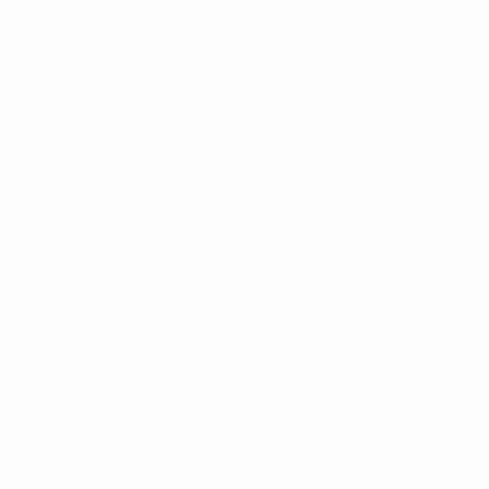
Alle Statistiken
-148df89ea5e1-8fa63590fb30-1000--fifa-uefa-suspendieren-
>