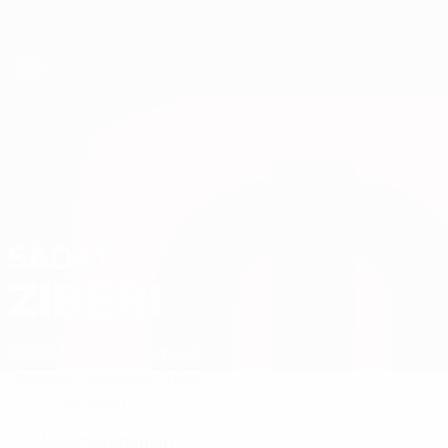
Direkt
zum
Hauptinhalt
Futsal-EURO
SADAT
Sadat Ziberi Stat. 2026
ZIBERI
Nordmazedonien
Alumnus
Überblick
Statistiken
Spiele
Stürmer
POSITION
Nordmazedonien
LAND