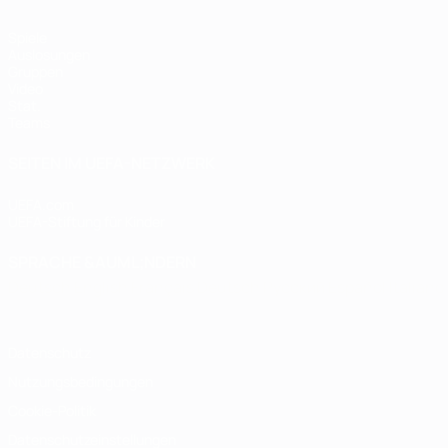
Spiele
Auslosungen
Gruppen
Video
Stat.
Teams
SEITEN IM UEFA-NETZWERK
UEFA.com
UEFA-Stiftung für Kinder
SPRACHE &AUML;NDERN
Deutsch
English
Français
Deutsch
Русский
Español
Italiano
Datenschutz
Nutzungsbedingungen
Cookie-Politik
Datenschutzeinstellungen