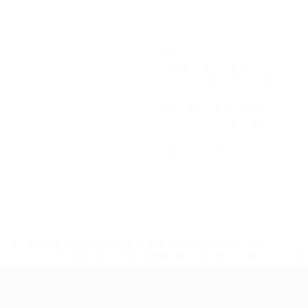
80
Gespielte Minuten
20 im Schnitt pro Spiel
6
Abschlüsse gesamt
1,5 im Schnitt pro Spiel
0
Gelbe Karten
uefa.com/insideuefa/mediaservices/mediareleases/news/0272
russische-vereine-und-nationalmannschaft/'>Mehr hier</a