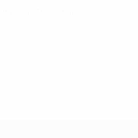
Wichtige Statistiken
4
Absolvierte Spiele
0
Tore
0
Vorlagen
0
Rote Karten
* Bis auf Weiteres ausgeschlossen. <a href='https://de.
Futsal-EURO