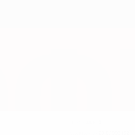
8
TRIKOTNUMMER
29.8.1993 (32)
GEBURTSDATUM