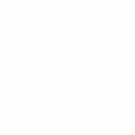
31.3.1999 (27)
GEBURTSDATUM
Wichtige Statistiken
Alle Statistiken
6
2
Absolvierte Spiele
Tore
0,34 im Schnitt pro Spiel
20
1
Abschlüsse gesamt
Gelbe Karten
3,34 im Schnitt pro Spiel
0,17 im Schnitt pro Spiel
0
Rote Karten
* Bis auf Weiteres ausgeschlossen. <a
href='https://de.uefa.com/insideuefa/mediaservices/medi
148df89ea5e1-8fa63590fb30-1000--fifa-uefa-
suspendieren-russische-vereine-und-
nationalmannschaft/'>Mehr hier</a>