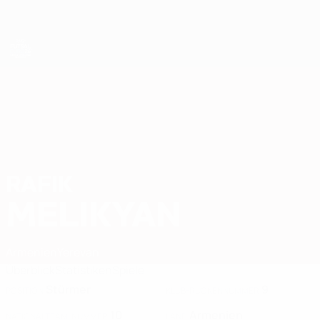
Direkt
zum
Hauptinhalt
Futsal-EURO
RAFIK
Rafik Melikyan Stat. 2026
MELIKYAN
Armenien
Yerevan
Überblick
Statistiken
Spiele
Stürmer
9
POSITION
KLUB-RÜCKENNUMMER
10
Armenien
NATIONALTEAM-NUMMER
LAND