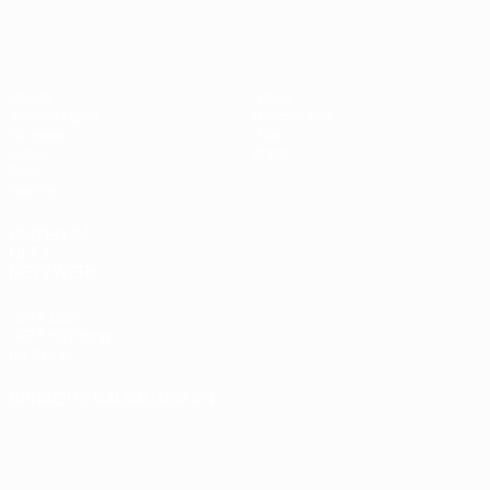
Futsal-EURO
Spiele
News
Auslosungen
Geschichte
Gruppen
Über
Video
Shop
Stat.
Teams
SEITEN IM
UEFA-
NETZWERK
UEFA.com
UEFA-Stiftung
für Kinder
SPRACHE &AUML;NDERN
Deutsch
English
Français
Deutsch
Русский
Español
Italiano
Português