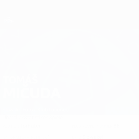
Direkt
zum
Hauptinhalt
Futsal-EURO
TOMÁŠ
Tomáš Mičuda Stat. 2026
MIČUDA
Slowakei
Futsal Klub Lučenec
Überblick
Statistiken
Spiele
Torhüter
88
POSITION
KLUB-RÜCKENNUMMER
1
Slowakei
NATIONALTEAM-NUMMER
LAND