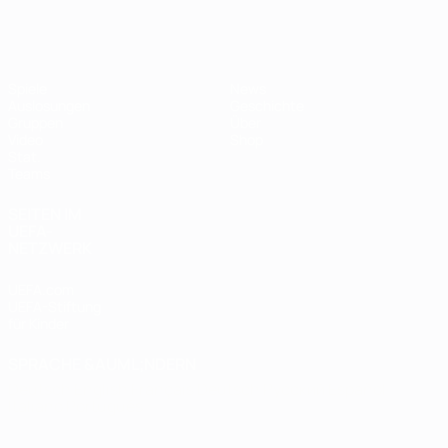
Futsal-EURO
Spiele
News
Auslosungen
Geschichte
Gruppen
Über
Video
Shop
Stat.
Teams
SEITEN IM
UEFA-
NETZWERK
UEFA.com
UEFA-Stiftung
für Kinder
SPRACHE &AUML;NDERN
Deutsch
English
Français
Deutsch
Русский
Español
Italiano
Português