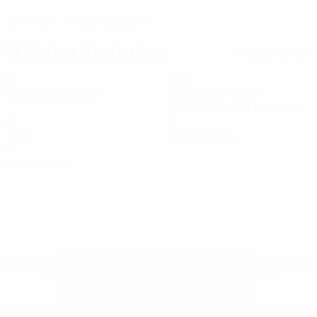
16.6.1992 (34)
GEBURTSDATUM
Wichtige Statistiken
Alle Statistiken
6
200
Absolvierte Spiele
Gespielte Minuten
33,34 im Schnitt pro Spiel
0
0
Tore
Gelbe Karten
0
Rote Karten
* Bis auf Weiteres ausgeschlossen. <a
href='https://de.uefa.com/insideuefa/mediaservices/medi
148df89ea5e1-8fa63590fb30-1000--fifa-uefa-
suspendieren-russische-vereine-und-
nationalmannschaft/'>Mehr hier</a>