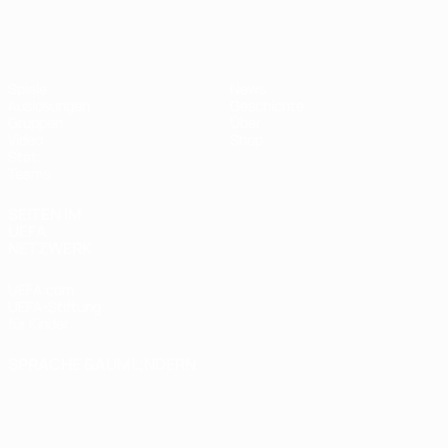
Futsal-EURO
Spiele
News
Auslosungen
Geschichte
Gruppen
Über
Video
Shop
Stat.
Teams
SEITEN IM
UEFA-
NETZWERK
UEFA.com
UEFA-Stiftung
für Kinder
SPRACHE &AUML;NDERN
Deutsch
English
Français
Deutsch
Русский
Español
Italiano
Português