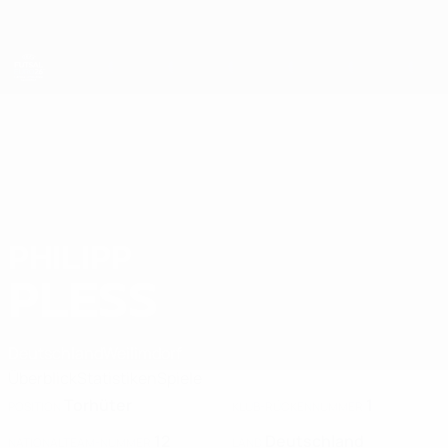
Direkt
zum
Hauptinhalt
Futsal-EURO
PHILIPP
Philipp Pless Stat. 2026
PLESS
Deutschland
Weilimdorf
Überblick
Statistiken
Spiele
Torhüter
1
POSITION
KLUB-RÜCKENNUMMER
12
Deutschland
NATIONALTEAM-NUMMER
LAND