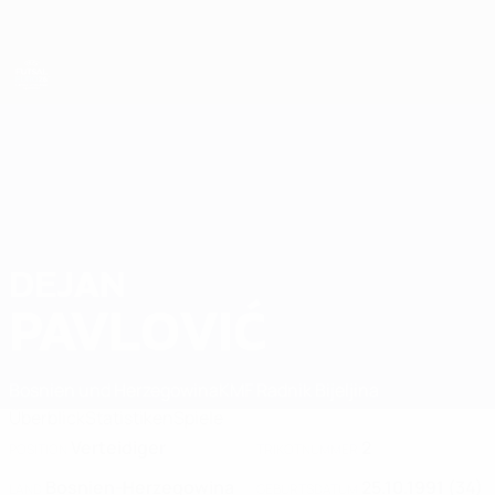
Direkt
zum
Hauptinhalt
Futsal-EURO
DEJAN
Dejan Pavlović Stat. 2026
PAVLOVIĆ
Bosnien und Herzegowina
KMF Radnik Bijeljina
Überblick
Statistiken
Spiele
Verteidiger
2
POSITION
TRIKOTNUMMER
Bosnien-Herzegowina
25.10.1991 (34)
LAND
GEBURTSDATUM