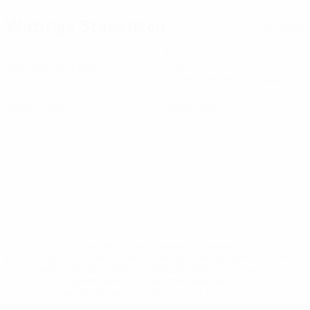
Wichtige Statistiken
Alle Statistiken
4
2
Absolvierte Spiele
Tore
0,5 im Schnitt pro Spiel
0
0
Gelbe Karten
Rote Karten
* Bis auf Weiteres ausgeschlossen. <a
href='https://de.uefa.com/insideuefa/mediaservices/medi
148df89ea5e1-8fa63590fb30-1000--fifa-uefa-
suspendieren-russische-vereine-und-
nationalmannschaft/'>Mehr hier</a>