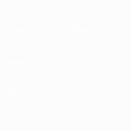
Futsal-EURO
Spiele
News
Auslosungen
Geschichte
Gruppen
Über
Video
Shop
Stat.
Teams
SEITEN IM
UEFA-
NETZWERK
UEFA.com
UEFA-Stiftung
für Kinder
SPRACHE &AUML;NDERN
Deutsch
English
Français
Deutsch
Русский
Español
Italiano
Português