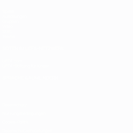
Spiele
Auslosungen
Gruppen
Video
Stat.
Teams
SEITEN IM UEFA-NETZWERK
UEFA.com
UEFA-Stiftung für Kinder
SPRACHE &AUML;NDERN
Deutsch
English
Français
Deutsch
Русский
Español
Italiano
Datenschutz
Nutzungsbedingungen
Cookie-Politik
Datenschutzeinstellungen