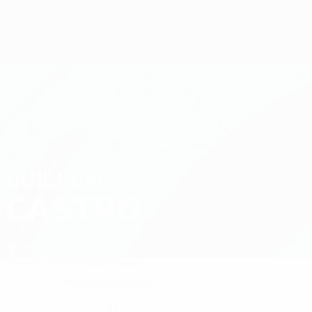
Direkt
zum
Hauptinhalt
Futsal-EURO
GUILLEM
Guillem Castro Stat. 2026
CASTRO
Andorra
Überblick
Statistiken
Spiele
Mittelfeldspieler
KLUBPOSITION
11
NATIONALTEAM-NUMMER