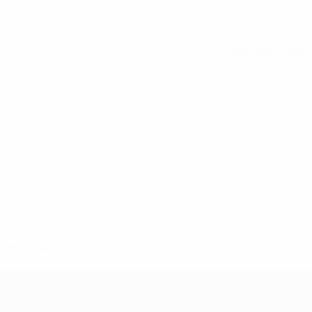
Alle Statistiken
-148df89ea5e1-8fa63590fb30-1000--fifa-uefa-suspendieren-
>