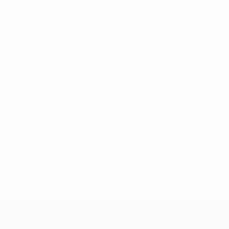
120
Gespielte Minuten
15 im Schnitt pro Spiel
0
Vorlagen
0
Rote Karten
uefa.com/insideuefa/mediaservices/mediareleases/news/0272
russische-vereine-und-nationalmannschaft/'>Mehr hier</a