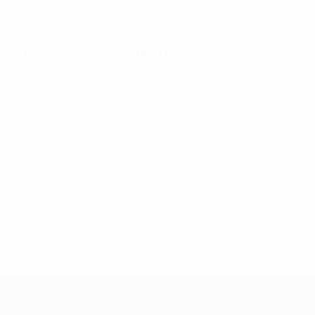
28.3.1995 (31)
GEBURTSDATUM
Wichtige Statistiken
8
Absolvierte Spiele
0
Tore
0
Gelbe Karten
* Bis auf Weiteres ausgeschlossen. <a href='https://de.
Futsal-EURO