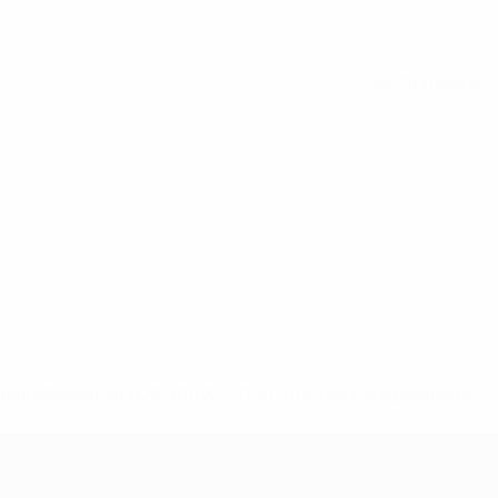
Alle Statistiken
-148df89ea5e1-8fa63590fb30-1000--fifa-uefa-suspendieren-
>