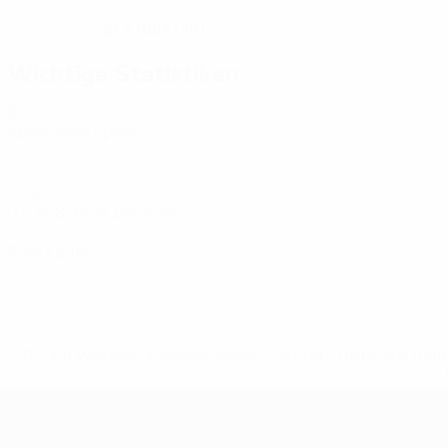
21.5.1987 (39)
GEBURTSDATUM
Wichtige Statistiken
6
Absolvierte Spiele
3
Tore
0,5 im Schnitt pro Spiel
0
Rote Karten
* Bis auf Weiteres ausgeschlossen. <a href='https://de.
Futsal-EURO