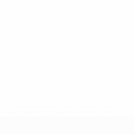
160
Gespielte Minuten
26,67 im Schnitt pro Spiel
3
Gelbe Karten
0,5 im Schnitt pro Spiel
uefa.com/insideuefa/mediaservices/mediareleases/news/0272
russische-vereine-und-nationalmannschaft/'>Mehr hier</a