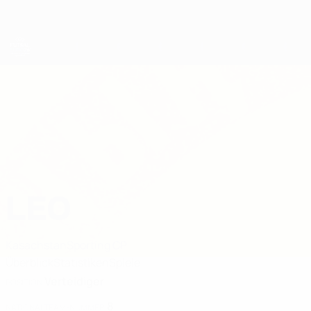
Direkt
zum
Hauptinhalt
Futsal-EURO
LEO
Leo Stat. 2026
Kasachstan
Sporting CP
Überblick
Statistiken
Spiele
Verteidiger
POSITION
8
NATIONALTEAM-NUMMER