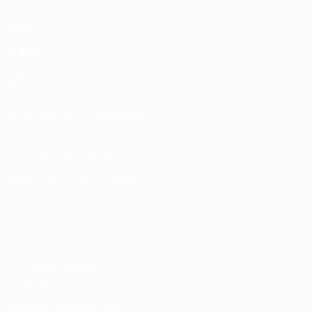
Spiele
Auslosungen
Gruppen
Video
Stat.
Teams
SEITEN IM UEFA-NETZWERK
UEFA.com
UEFA-Stiftung für Kinder
SPRACHE &AUML;NDERN
Deutsch
English
Français
Deutsch
Русский
Español
Italiano
Datenschutz
Nutzungsbedingungen
Cookie-Politik
Datenschutzeinstellungen